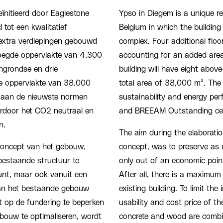
eïnitieerd door Eaglestone
Ypso in Diegem is a unique re
ot een kwalitatief
Belgium in which the building 
extra verdiepingen gebouwd
complex. Four additional floor
voegde oppervlakte van 4.300
accounting for an added area
ngrondse en drie
building will have eight abo
le oppervlakte van 38.000
total area of 38,000 m². The r
n aan de nieuwste normen
sustainability and energy pe
rdoor het CO2 neutraal en
and BREEAM Outstanding cert
n.
The aim during the elaboratio
h concept van het gebouw,
concept, was to preserve as m
bestaande structuur te
only out of an economic point
unt, maar ook vanuit een
After all, there is a maximu
an het bestaande gebouw
existing building. To limit th
t op de fundering te beperken
usability and cost price of the
ebouw te optimaliseren, wordt
concrete and wood are combin