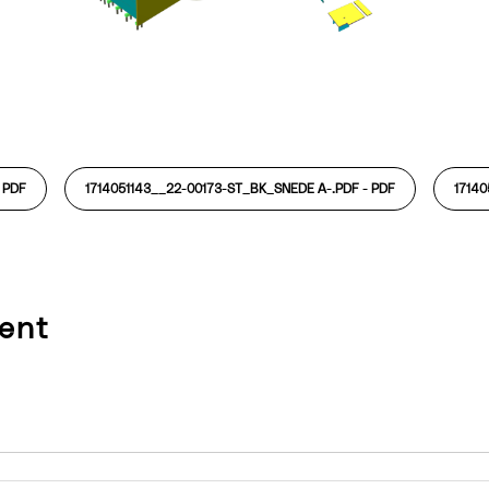
-
PDF
1714051143__22-00173-ST_BK_SNEDE A-.PDF -
PDF
17140
ent