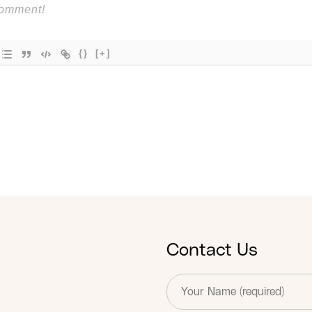
{}
[+]
Contact Us
T
e
x