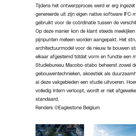
Tijdens het ontwerpproces werd er erg ingezet 
genereerde uit zijn eigen native software IFC-m
gebruikt voor de coördinatie tussen de verschil
Op deze manier kon de klant steeds meekijken 
pijnpunten meteen worden aangepakt. Het str
architectuurmodel voor de nieuw te bouwen s
elkaar afgestemd totdat vorm en functie een 
Studiebureau Macobo-stabo beheerst zowel de di
gebouwentechnieken, akoestiek als duurzaam
al deze vakgebieden een studie uitvoeren. Hoew
volledig intern verloopt, wordt er niet afgewe
standaard.
Renders ©Eaglestone Belgium