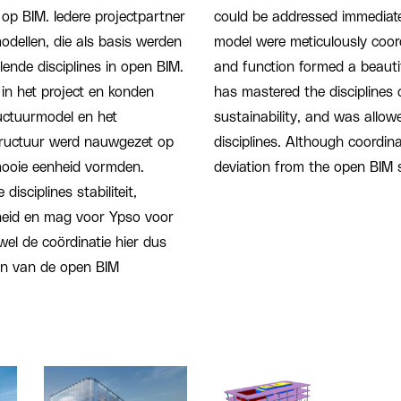
op BIM. Iedere projectpartner
could be addressed immediatel
odellen, die als basis werden
model were meticulously coord
lende disciplines in open BIM.
and function formed a beaut
in het project en konden
has mastered the disciplines o
uctuurmodel en het
sustainability, and was allow
tructuur werd nauwgezet op
disciplines. Although coordinat
mooie eenheid vormden.
deviation from the open BIM 
sciplines stabiliteit,
heid en mag voor Ypso voor
el de coördinatie hier dus
ken van de open BIM