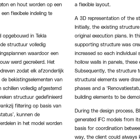
beton en hout worden op een
a flexible layout.
en flexibele indeling te
A 3D representation of the st
Initially, the existing struc
d opgebouwd in Tekla
original execution plans. In th
de structuur volledig
supporting structure was crea
ringsplannen waardoor een
increased so each individual s
bouw werd gecreëerd. Het
hollow walls in panels, these 
edreven zodat elk afzonderlijk
Subsequently, the structure 
 de bekistingselementen van
structural elements were draw
schillen volledig afgestemd
phases and a ‘Renovatiestatu
breken structuur gedefinieerd
building elements to be demol
nkzij filtering op basis van
During the design process, B
status’, kunnen de
generated IFC models from it
erdelen in het model worden
basis for coordination between
way, the client could always 