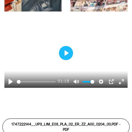
Play
01:18
Play
Mute
Settings
PIP
Ente
fulls
1747222144__UP3_LIM_E03_PLA_02_ER_ZZ_A00_0204_00.PDF -
PDF