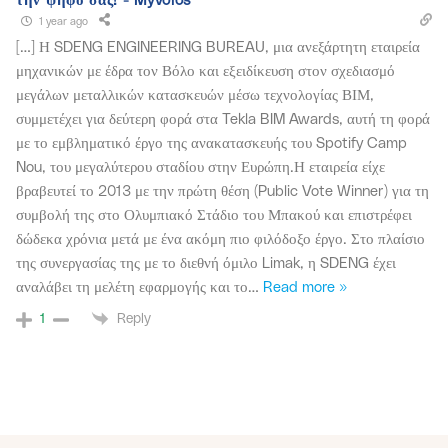
την ψήφο σας! - Myvolos
1 year ago
[…] Η SDENG ENGINEERING BUREAU, μια ανεξάρτητη εταιρεία
μηχανικών με έδρα τον Βόλο και εξειδίκευση στον σχεδιασμό
μεγάλων μεταλλικών κατασκευών μέσω τεχνολογίας ΒΙΜ,
συμμετέχει για δεύτερη φορά στα Tekla BIM Awards, αυτή τη φορά
με το εμβληματικό έργο της ανακατασκευής του Spotify Camp
Nou, του μεγαλύτερου σταδίου στην Ευρώπη.Η εταιρεία είχε
βραβευτεί το 2013 με την πρώτη θέση (Public Vote Winner) για τη
συμβολή της στο Ολυμπιακό Στάδιο του Μπακού και επιστρέφει
δώδεκα χρόνια μετά με ένα ακόμη πιο φιλόδοξο έργο. Στο πλαίσιο
της συνεργασίας της με το διεθνή όμιλο Limak, η SDENG έχει
αναλάβει τη μελέτη εφαρμογής και το
…
Read more »
Reply
1