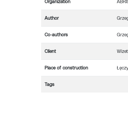
Organization
ABRI
Author
Grze
Co-authors
Grze
Client
Wizet
Place of construction
Łęcz
Tags