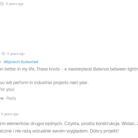
6 years ago
6 years ago
to
Wojciech Kulawinek
een better in my life. These knots – a masterpiece! Balance between ligh
ou will perform in industrial projects next year.
for you!
Reply
6 years ago
izm elementów drugorzędnych. Czysta, prosta konstrukcja. Widać, 
iczne i nie rażą wizualnie swoim wyglądem. Dobry projekt!