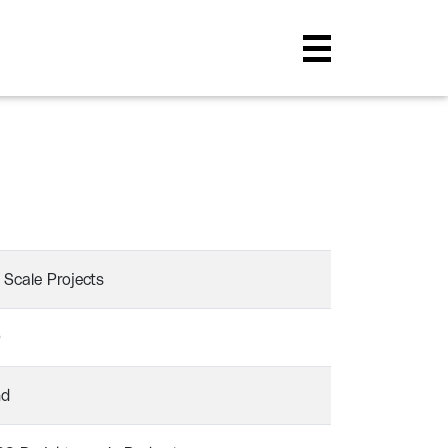
 Scale Projects
0
nd