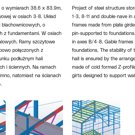
j, o wymiarach 38.6 x 83.9m,
Project of steel structure st
wowej w osiach 3-8. Układ
1-3, 8-11 and double-nave in 
li blachownicowych, o
frames made from plate girde
h z fundamentami. W osiach
pin-supported to foundations
talowych. Ramy szczytowe
in axes B/4-8. Gable frames 
ubowo połączonych z
foundations. The stability of t
unku podłużnym hali
hall is ensured by the arrang
ch i ściennych. Na ramach
made of cold formed Z-profil
 zimno, natomiast na ścianach
girts designed to support wall
.