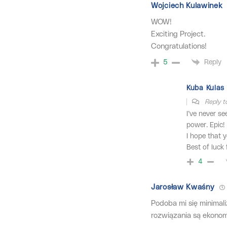
Wojciech Kulawinek
WOW!
Exciting Project.
Congratulations!
Reply
5
Kuba Kulas
Reply 
I’ve never s
power. Epic!
I hope that y
Best of luck 
4
Jarosław Kwaśny
Podoba mi się minimal
rozwiązania są ekonom