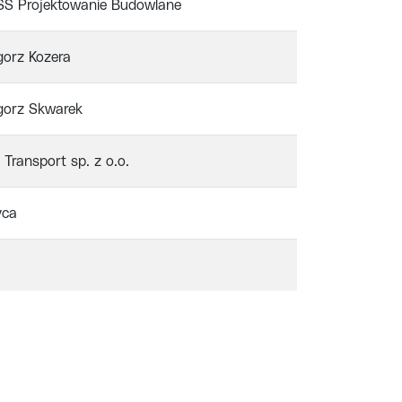
SS Projektowanie Budowlane
gorz Kozera
gorz Skwarek
 Transport sp. z o.o.
yca