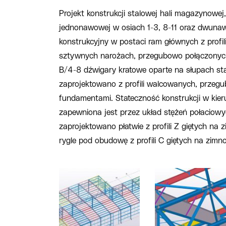
Projekt konstrukcji stalowej hali magazynowe
jednonawowej w osiach 1-3, 8-11 oraz dwuna
konstrukcyjny w postaci ram głównych z profi
sztywnych narożach, przegubowo połączonyc
B/4-8 dźwigary kratowe oparte na słupach s
zaprojektowano z profili walcowanych, przeg
fundamentami. Stateczność konstrukcji w kier
zapewniona jest przez układ stężeń połaciowy
zaprojektowano płatwie z profili Z giętych na
rygle pod obudowę z profili C giętych na zimno