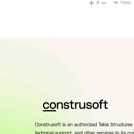
Reply
4
Construsoft is an authorized Tekla Structures 
technical support, and other services to its cu