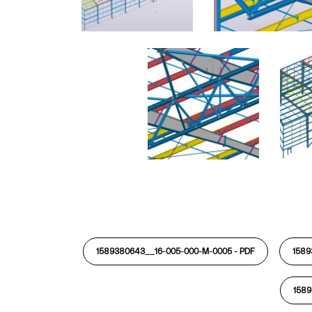
1589380643__16-005-000-M-0005 -
PDF
1589
1589