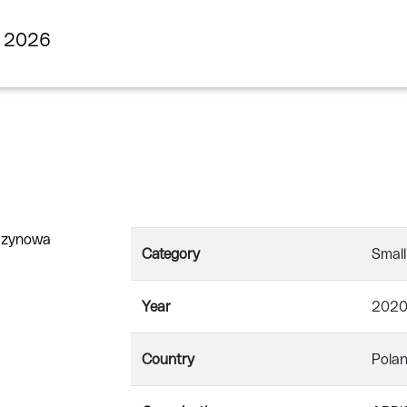
s 2026
Category
Small
Year
202
Country
Pola