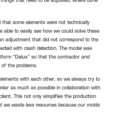
in things that need to be adjusted, where done
 that some elements were not technically
e able to easily see how we could solve these
n adjustment that did not correspond to the
etected with clash detection. The model was
tform “Dalux” so that the contractor and
 of the problems.
 elements with each other, so we always try to
milar as much as possible in collaboration with
client. This not only simplifies the production
at we waste less resources because our molds