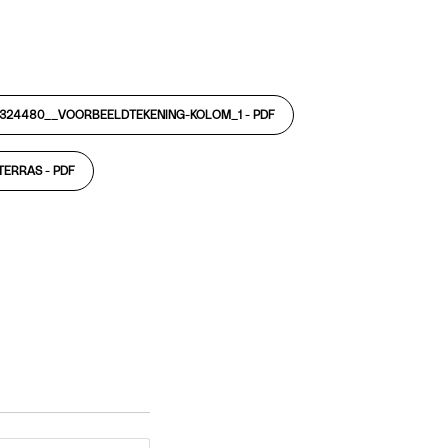
4324480__VOORBEELDTEKENING-KOLOM_1 -
PDF
TERRAS -
PDF