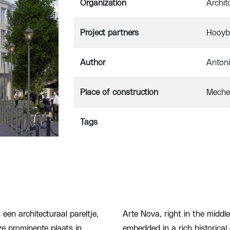
Organization
Archit
Project partners
Hooyb
Author
Anton
Place of construction
Meche
Tags
een architecturaal pareltje,
Arte Nova, right in the middle
ze prominente plaats in
embedded in a rich historical 