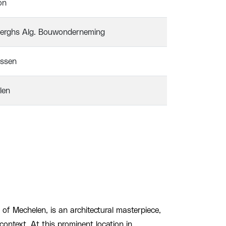
on
erghs Alg. Bouwonderneming
issen
len
 of Mechelen, is an architectural masterpiece,
context. At this prominent location in