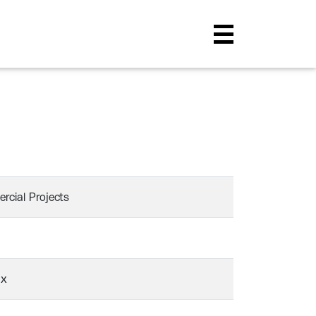
cial Projects
ux