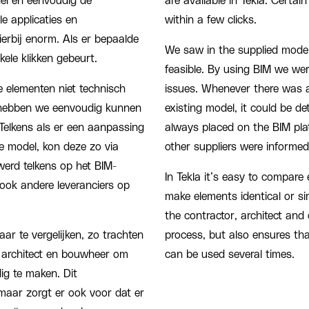
nel en eenvoudig de
are available in Tekla. Certa
e applicaties en
within a few clicks.
ierbij enorm. Als er bepaalde
We saw in the supplied model
ele klikken gebeurt.
feasible. By using BIM we wer
 elementen niet technisch
issues. Whenever there was a
 hebben we eenvoudig kunnen
existing model, it could be d
Telkens als er een aanpassing
always placed on the BIM pla
e model, kon deze zo via
other suppliers were informed
erd telkens op het BIM-
In Tekla it’s easy to compare
ook andere leveranciers op
make elements identical or si
the contractor, architect and 
ar te vergelijken, zo trachten
process, but also ensures th
 architect en bouwheer om
can be used several times.
dig te maken. Dit
 maar zorgt er ook voor dat er