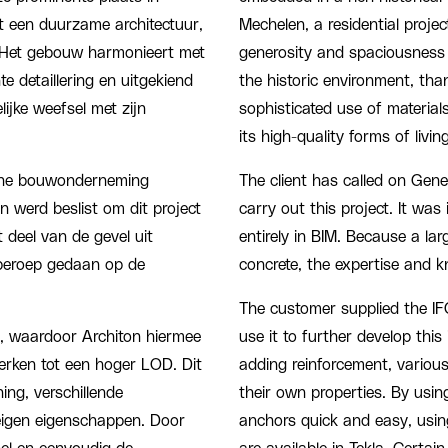
 een duurzame architectuur,
Mechelen, a residential project
n. Het gebouw harmonieert met
generosity and spaciousness 
e detaillering en uitgekiend
the historic environment, tha
lijke weefsel met zijn
sophisticated use of material
its high-quality forms of living
ene bouwonderneming
The client has called on Ge
n werd beslist om dit project
carry out this project. It was
t deel van de gevel uit
entirely in BIM. Because a lar
l beroep gedaan op de
concrete, the expertise and 
The customer supplied the IF
, waardoor Architon hiermee
use it to further develop this
werken tot een hoger LOD. Dit
adding reinforcement, various
ng, verschillende
their own properties. By usin
 eigen eigenschappen. Door
anchors quick and easy, usi