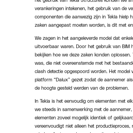
het gebruik van Tekla Structures konden we s
verankeringen intekenen, het gebruik van de vel
componenten die aanwezig zijn in Tekla hielp h
zaken aangepast moeten worden, is dit met enk
We zagen in het aangeleverde model dat enkele
uitvoerbaar waren. Door het gebruik van BIM
bekijken hoe we deze zaken konden oplossen. 
was, die niet overeenstemde met het bestaand
clash detectie opgespoord worden. Het model w
platform “Dalux” gezet zodat de aannemer als
de hoogte gesteld werden van de problemen.
In Tekla is het eenvoudig om elementen met elka
we steeds in samenwerking met de aannemer,
elementen zoveel mogelijk identiek of gelijkaar
vereenvoudigt niet alleen het productieproces,