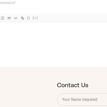
{}
[+]
Contact Us
T
e
x