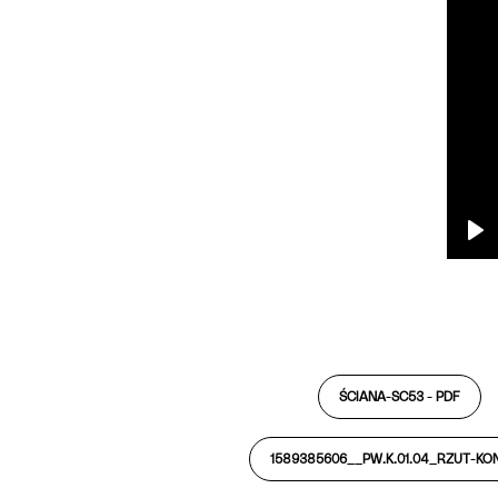
Pl
ŚCIANA-SC53 -
PDF
1589385606__PW.K.01.04_RZUT-KON