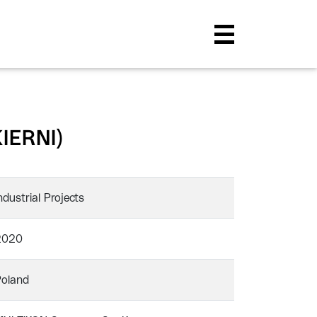
IERNI)
ndustrial Projects
2020
Poland