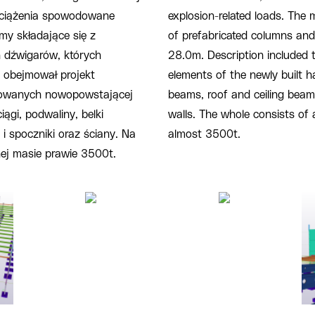
obciążenia spowodowane
explosion-related loads. The 
y składające się z
of prefabricated columns and
 dźwigarów, których
28.0m. Description included 
 obejmował projekt
elements of the newly built h
kowanych nowopowstającej
beams, roof and ceiling beams
iągi, podwaliny, belki
walls. The whole consists of
i spoczniki oraz ściany. Na
almost 3500t.
nej masie prawie 3500t.