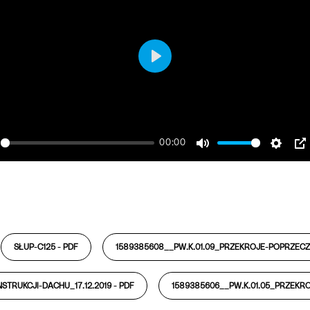
Play
00:00
ay
Mute
Settin
P
SŁUP-C125 -
PDF
1589385608__PW.K.01.09_PRZEKROJE-POPRZECZNE
STRUKCJI-DACHU_17.12.2019 -
PDF
1589385606__PW.K.01.05_PRZEKROJ