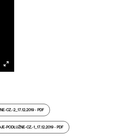
gs
IP
Enter
fullscreen
-CZ.-2_17.12.2019 -
PDF
E-PODŁUŻNE-CZ.-1_17.12.2019 -
PDF