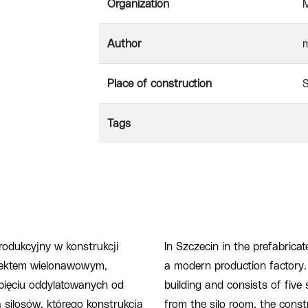
Organization
M
Author
m
Place of construction
S
Tags
odukcyjny w konstrukcji
In Szczecin in the prefabricat
biektem wielonawowym,
a modern production factory. 
pięciu oddylatowanych od
building and consists of five
 silosów, którego konstrukcja
from the silo room, the cons