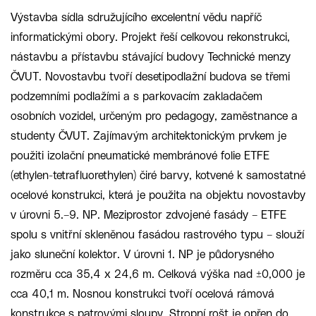
Výstavba sídla sdružujícího excelentní vědu napříč
informatickými obory. Projekt řeší celkovou rekonstrukci,
nástavbu a přístavbu stávající budovy Technické menzy
ČVUT. Novostavbu tvoří desetipodlažní budova se třemi
podzemními podlažími a s parkovacím zakladačem
osobních vozidel, určeným pro pedagogy, zaměstnance a
studenty ČVUT. Zajímavým architektonickým prvkem je
použiti izolační pneumatické membránové folie ETFE
(ethylen-tetrafluorethylen) čiré barvy, kotvené k samostatné
ocelové konstrukci, která je použita na objektu novostavby
v úrovni 5.–9. NP. Meziprostor zdvojené fasády – ETFE
spolu s vnitřní skleněnou fasádou rastrového typu – slouží
jako sluneční kolektor. V úrovni 1. NP je půdorysného
rozměru cca 35,4 x 24,6 m. Celková výška nad ±0,000 je
cca 40,1 m. Nosnou konstrukci tvoří ocelová rámová
konstrukce s patrovými sloupy. Stropní rošt je opřen do