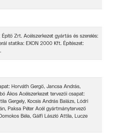
t Építő Zrt. Acélszerkezet gyártás és szerelés:
rál statika: EXON 2000 Kft. Építészet:
.
sapat: Horváth Gergő, Jancsa András,
ó Ákos Acélszerkezet tervezői csapat:
tila Gergely, Kocsis András Balázs, Lódri
án, Paksa Péter Acél gyártmánytervező
Domokos Béla, Gálfi László Attila, Lucze