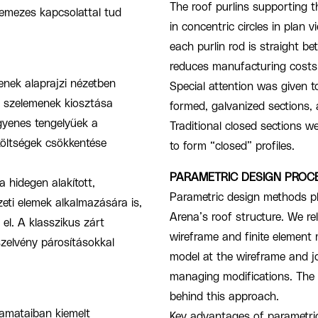
The roof purlins supporting 
lemezes kapcsolattal tud
in concentric circles in plan v
each purlin rod is straight b
reduces manufacturing costs b
enek alaprajzi nézetben
Special attention was given 
a szelemenek kiosztása
formed, galvanized sections, 
egyenes tengelyűek a
Traditional closed sections w
költségek csökkentése
to form “closed” profiles.
PARAMETRIC DESIGN PROC
a hidegen alakított,
Parametric design methods pla
zeti elemek alkalmazására is,
Arena’s roof structure. We re
el. A klasszikus zárt
wireframe and finite element 
szelvény párosításokkal
model at the wireframe and j
managing modifications. The
behind this approach.
yamataiban kiemelt
Key advantages of parametri