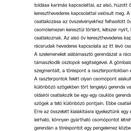
toldása karimás kapcsolattal, az alsó, húzott ö
kereszthevederes kapcsolattal valósult meg. A
csatlakozása az övszelvényekhez felhasított ö
csomólemezen keresztül történt, kétszer nyírt,
csatlakoznak. Az alsó öv kereszthevederes kap
rácsrudak hevederes kapcsolata az itt lévő csa
A szelemeneket alátámasztó gerendázat a rács
támaszkodik oszlopok segítségével. A gömbala
szegmentált, a töréspont a raszterpontokban e
A raszterpontok felett olyan csomópont alakult 
különböző szögekben tört tengelyű gerenda va
oldalról csatlakozik be egy-egy csuklós gerend
szögek a tető különböző pontjain. Ebbe csatlako
Erre az összetett kialakításra igyekeztünk egy
leírható, könnyen gyártható csomópontot létreh
gerendán a töréspontot egy pengelemez közbei