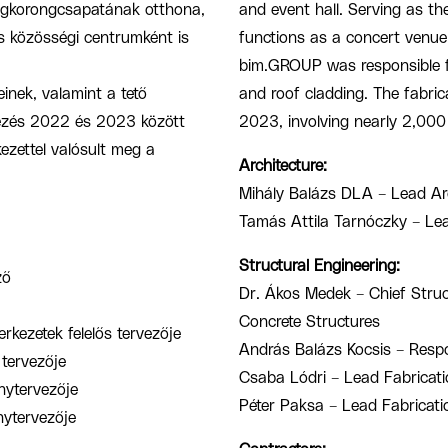
jégkorongcsapatának otthona,
and event hall. Serving as the
s közösségi centrumként is
functions as a concert venue
bim.GROUP was responsible for
inek, valamint a tető
and roof cladding. The fabri
vezés 2022 és 2023 között
2023, involving nearly 2,000 t
kezettel valósult meg a
Architecture:
Mihály Balázs DLA – Lead Ar
Tamás Attila Tarnóczky – Lea
Structural Engineering:
ző
Dr. Ákos Medek – Chief Struc
Concrete Structures
rkezetek felelős tervezője
András Balázs Kocsis – Respo
 tervezője
Csaba Lódri – Lead Fabricati
nytervezője
Péter Paksa – Lead Fabricatio
nytervezője