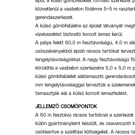
épül, a külső gömbfelületet formáló szerkezet p
közvetlenül a vasbeton födémre 5×5 m raszte
gerendaszerkezet.
A külső gömbfelületre az épület látványát meg
vízelvezetést biztosító korcolt lemez kerül.
A pálya felett 60,0 m fesztávolságú, 4,0 m á
csőszelvényekből épülő rácsos tartókat terve
tengelytávolságokkal. A nagy fesztávolságú főt
körülötte a vasbeton szerkezetre 5,0 x 5,0 m pi
külső gömbfelületet alátámasztó gerendarács
mm tengelytávolsággal terveztük a szelemeneke
támasztják alá a külső korcolt lemezfedést.
JELLEMZŐ CSOMÓPONTOK
A 60 m fesztávú rácsos tartóknál a szerkezet 
külön gyártmányként készült, és csavarozott k
csökkentve a szállítási költségeket. A rácsos t