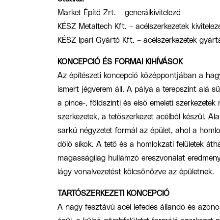
Market Építő Zrt. – generálkivitelező
KÉSZ Metaltech Kft. – acélszerkezetek kivitelez
KÉSZ Ipari Gyártó Kft. – acélszerkezetek gyár
KONCEPCIÓ ÉS FORMAI KIHÍVÁSOK
Az építészeti koncepció középpontjában a hag
ismert jégverem áll. A pálya a terepszint alá sül
a pince-, földszinti és első emeleti szerkezet
szerkezetek, a tetőszerkezet acélból készül. Alap
sarkú négyzetet formál az épület, ahol a homlok
dőlő síkok. A tető és a homlokzati felületek át
magasságilag hullámzó ereszvonalat eredmény
lágy vonalvezetést kölcsönözve az épületnek.
TARTÓSZERKEZETI KONCEPCIÓ
A nagy fesztávú acél lefedés állandó és azon