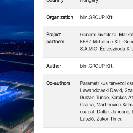
Country
Hungary
Organization
bim.GROUP Kft.
Project
Generál kivitelező: Marke
partners
KÉSZ Metaltech Kft. Gene
S.A.M.O. Építésziroda Kft
Author
bim.GROUP Kft.
Co-authors
Parametrikus tervezői c
Lewandowski Dávid, Szab
Bulzan Tünde, Kerekes At
Csaba, Martinovich Kálm
csapat: Dollák Jánosné, 
László, Zakor Tímea