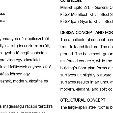
Contractors:
Market Építő Zrt. – General C
ése
KÉSZ Metaltech Kft. – Steel 
tása
KÉSZ Ipari Gyártó Kft. – Stee
DESIGN CONCEPT AND FO
yományos népi építészetből
The architectural concept cen
lyesztett pinceszintre került,
from folk architecture. The ri
ek nagyobb tömegű vasbeton
ground. The basement, ground 
rajzilag egy lekerekített
reinforced concrete, while the
zati felületetek enyhén kifelé
building’s floor plan forms a
hatása körben egy
surfaces tilt slightly outward
eznek, modern, elegáns és
surfaces results in an undula
modern, elegant, and soft co
STRUCTURAL CONCEPT
os magasságú rácsos tartókra
The large-span steel roof is 