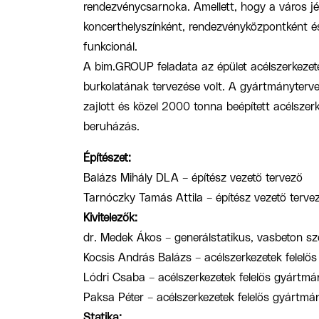
rendezvénycsarnoka. Amellett, hogy a város 
koncerthelyszínként, rendezvényközpontként é
funkcionál.
A bim.GROUP feladata az épület acélszerkezete
burkolatának tervezése volt. A gyártmányter
zajlott és közel 2000 tonna beépített acélszer
beruházás.
Építészet:
Balázs Mihály DLA – építész vezető tervező
Tarnóczky Tamás Attila – építész vezető terve
Kivitelezők:
dr. Medek Ákos – generálstatikus, vasbeton sze
Kocsis András Balázs – acélszerkezetek felelős
Lódri Csaba – acélszerkezetek felelős gyártmá
Paksa Péter – acélszerkezetek felelős gyártmá
Statika: