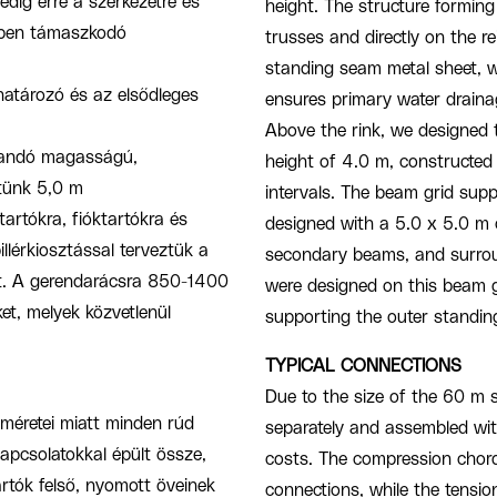
edig erre a szerkezetre és
height. The structure forming
rben támaszkodó
trusses and directly on the r
standing seam metal sheet, w
határozó és az elsődleges
ensures primary water drainag
Above the rink, we designed
llandó magasságú,
height of 4.0 m, constructed
ztünk 5,0 m
intervals. The beam grid sup
artókra, fióktartókra és
designed with a 5.0 x 5.0 m 
llérkiosztással terveztük a
secondary beams, and surroun
ot. A gerendarácsra 850-1400
were designed on this beam g
t, melyek közvetlenül
supporting the outer standin
TYPICAL CONNECTIONS
Due to the size of the 60 m
méretei miatt minden rúd
separately and assembled wit
apcsolatokkal épült össze,
costs. The compression chord
artók felső, nyomott öveinek
connections, while the tensio