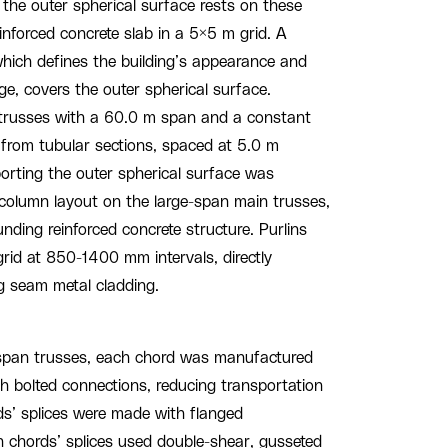
 the outer spherical surface rests on these
einforced concrete slab in a 5×5 m grid. A
hich defines the building’s appearance and
e, covers the outer spherical surface.
 trusses with a 60.0 m span and a constant
 from tubular sections, spaced at 5.0 m
porting the outer spherical surface was
column layout on the large-span main trusses,
ding reinforced concrete structure. Purlins
rid at 850-1400 mm intervals, directly
g seam metal cladding.
 span trusses, each chord was manufactured
h bolted connections, reducing transportation
s’ splices were made with flanged
n chords’ splices used double-shear, gusseted