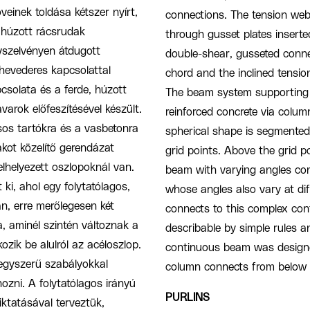
veinek toldása kétszer nyírt,
connections. The tension we
 húzott rácsrudak
through gusset plates inserte
vszelvényen átdugott
double-shear, gusseted conne
 hevederes kapcsolattal
chord and the inclined tensi
csolata és a ferde, húzott
The beam system supporting t
varok előfeszítésével készült.
reinforced concrete via colu
os tartókra és a vasbetonra
spherical shape is segmented
kot közelítő gerendázat
grid points. Above the grid 
lhelyezett oszlopoknál van.
beam with varying angles con
ki, ahol egy folytatólagos,
whose angles also vary at dif
n, erre merőlegesen két
connects to this complex con
a, aminél szintén változnak a
describable by simple rules 
zik be alulról az acéloszlop.
continuous beam was designed
 egyszerű szabályokkal
column connects from below w
ozni. A folytatólagos irányú
PURLINS
ktatásával terveztük,