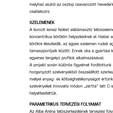
melyhez alulról az oszlop csavarozott heveder
csatlakozni.
SZELEMENEK
A korcolt lemez fedést alátámasztó tetőszelem
koncentrikus körökön helyezkednek el. Habár 
körökre illeszkedik, az egyes szelemen rudak 
támaszpontjaik között. Ennek oka a gyártási 
egyenes tengelyű profilok alkalmazásával.
A projekt során különös figyelmet fordítottunk 
horganyzott szelvényekből összeállított szerke
mellyel anyag- és költséghatékonyságot értünk 
szelvényeket innovatív módon „zárttá” tett C-
helyettesítettük.
PARAMETRIKUS TERVEZÉSI FOLYAMAT
Az Alba Aréna tetőszerkezetének tervezési fol