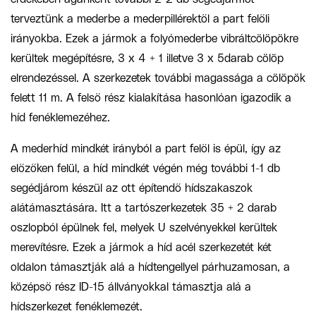
terveztünk a mederbe a mederpillérektől a part felőli
irányokba.
Ezek a jármok
a folyómederbe vibrált
cölöpökre
kerül
tek
megépítésre,
3
x
4 + 1 illetve
3 x 5
darab
cölöp
elrendezéssel
. A szerkezet
ek
további magassága a cölöpök
felett 11 m.
A felső rész
kialakítása
hasonló
an igazodik a
híd fenéklemezéhez
.
A mederhíd mindkét irányból a part felől is épül, így az
előzőken felül, a híd mindkét végén még további 1-1 db
segédjárom készül az ott építendő hídszakaszok
alátámasztására.
Itt a tartószerkezet
ek
35 +
2 darab
oszlopból épül
ne
k
fel
,
melyek
U szelvényekkel
kerül
tek
merevít
ésr
e.
Ezek a jármok a
híd acél szerkezet
ét
két
oldal
on támasztják alá
a hídtengel
lyel
párhuzamosan,
a
középső rész ID-15 állványokkal támasz
tj
a alá a
híd
szerkezet
fenéklemezét.