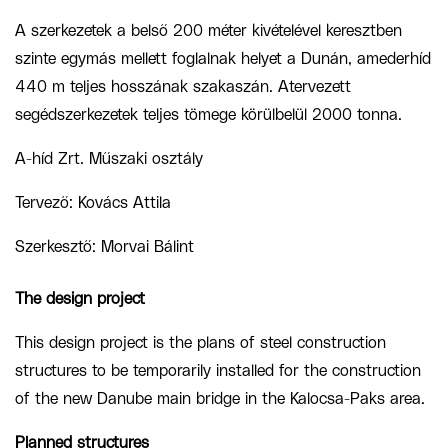
A szerkezetek a belső 200 méter kivételével keresztben
szinte egymás mellett foglalnak helyet a Dunán
, a
mederhíd
440 m teljes hosszának szakaszán
.
A
tervezett
segédszerkezetek teljes tömege körülbelül 2000 tonna.
A-híd Zrt.
Műszaki osztály
Tervező: Kovács Attila
Szerkesztő: Morvai Bálint
The design project
T
his
design
project is the
plan
s
of steel construction
structures to be temporarily installed for the construction
of the new Danube
main
bridge in the Kalocsa-Paks area.
Planned structures