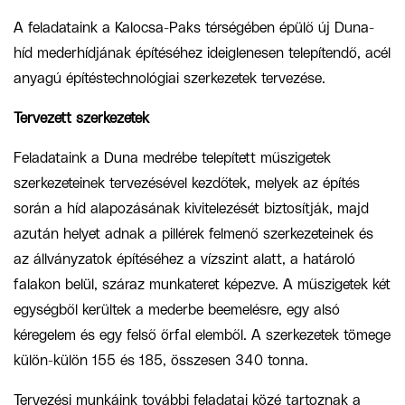
A
feladataink
a
Kalocsa-Paks térségében épülő új Duna-
híd
mederh
í
djának építésé
hez ideiglenesen telepítendő, acél
anyagú építéstechnológiai szer
kezete
k
tervezése
.
Tervezett szerkezetek
Feladataink a
Duna medrébe telepített
műszigetek
szerkezeteinek tervezésével
kezdőtek,
melyek
az építés
során a híd alapozásának kivitelezését biztosítják, majd
azután helyet adnak a pillérek felmenő szerkezeteinek és
az állványzatok építéséhez a vízszint alatt, a határoló
falakon belül, száraz munkateret képezve.
A műszigetek két
egységből kerültek a mederbe beemelésre, egy alsó
kéregelem és egy felső
ő
rfal elemből. A szerkezetek tömege
külön-külön 155 és 185
, összesen 340
tonna.
Tervezési munkáink további feladatai közé tartoznak a