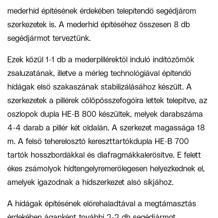
mederhíd építésének érdekében telepítendő segédjár
om
szerkezete
k is. A mederhíd építéséhez összesen 8 db
segédjármot
terveztünk
.
Ezek közül 1-1 db a mederpillérektől induló indítózömök
zsaluzatának, illetve a mérleg technológiával építendő
hídágak első szakaszának stabilizálásához készül
t
.
A
szerkezet
ek a
pillérek cölöpösszefogó
i
ra lettek
tele
pítve, az
oszlopok dupla HE-B 800
készültek,
melyek darabszáma
4-4 darab a pillér
két oldalán
. A
szerkezet magassága 18
m.
A felső
teherelosztó
kereszt
tartó
k
dupla HE-B 700
tartók
hosszbordákkal és diafragmákkal
erősítve
.
E felett
ékes zsámolyok
hídtengely
re
merőleges
en
helyezkednek el
,
am
elyek igazodnak
a hídszerkezet
alsó síkjához
.
A hídágak építésének előrehaladtával a megtámasztás
érdekében áganként további 2-2 db segédjármot