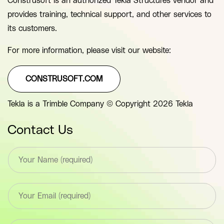
Construsoft is an authorized Tekla Structures vendor and
provides training, technical support, and other services to
its customers.
For more information, please visit our website:
CONSTRUSOFT.COM
Tekla is a Trimble Company © Copyright 2026 Tekla
Contact Us
T
e
x
t
E
*
m
F
a
i
i
e
T