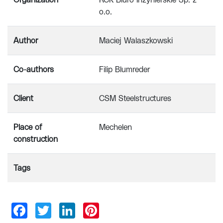
Organization
RCK Biuro Inżynierskie Sp. z
o.o.
Author
Maciej Walaszkowski
Co-authors
Filip Blumreder
Client
CSM Steelstructures
Place of
Mechelen
construction
Tags