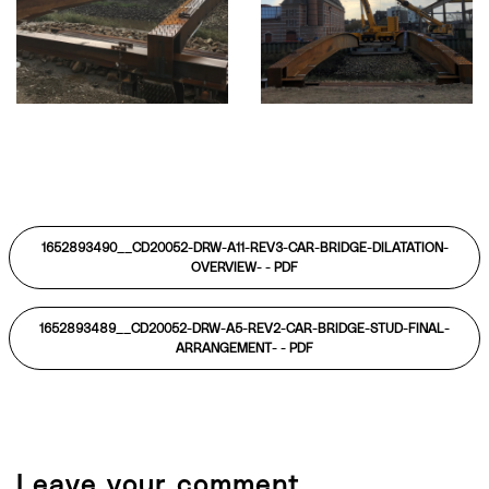
1652893490__CD20052-DRW-A11-REV3-CAR-BRIDGE-DILATATION-
OVERVIEW- -
PDF
1652893489__CD20052-DRW-A5-REV2-CAR-BRIDGE-STUD-FINAL-
ARRANGEMENT- -
PDF
Leave your comment