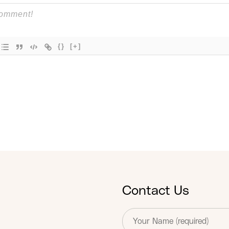
{}
[+]
Contact Us
T
e