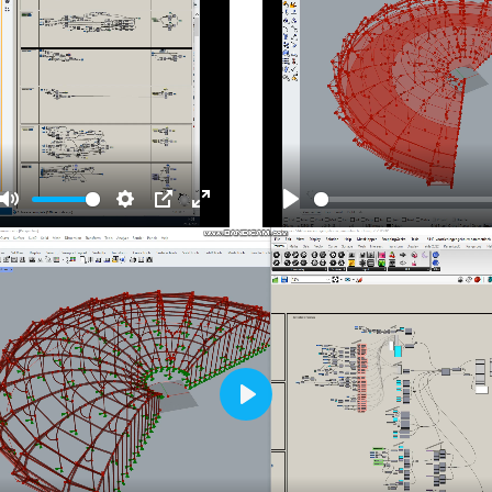
Mute
Settings
PIP
Enter
Play
fullscreen
Play