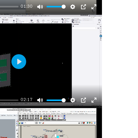
01:30
Mute
Settings
PIP
Enter
fullscreen
Play
02:17
Mute
Settings
PIP
Enter
fullscreen