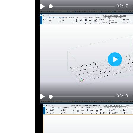
02:17
Play
Play
03:10
Play