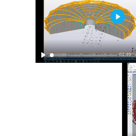
Play
02:49
Play