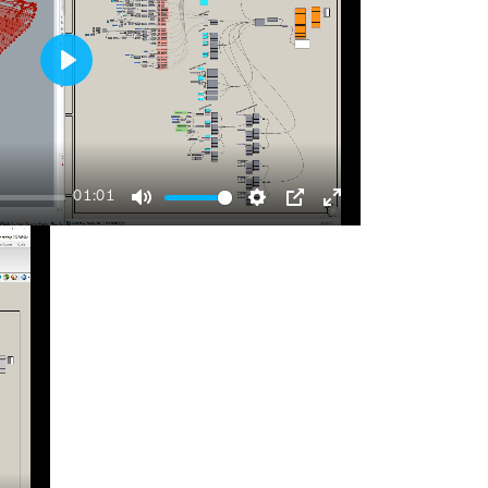
Play
01:01
Mute
Settings
PIP
Enter
fullscreen