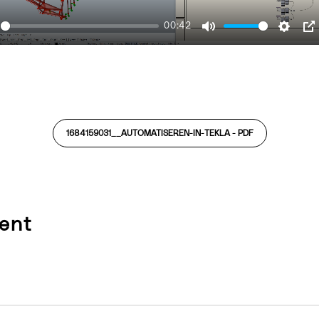
00:42
ay
Mute
Settin
P
1684159031__AUTOMATISEREN-IN-TEKLA -
PDF
ent