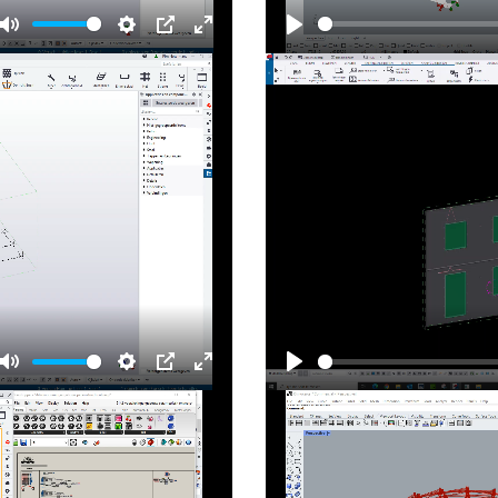
Mute
Settings
PIP
Enter
Play
fullscreen
Mute
Settings
PIP
Enter
Play
fullscreen