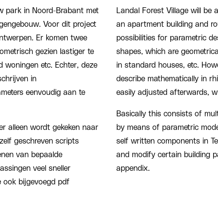
uw park in Noord-Brabant met
Landal Forest Village will be
engebouw. Voor dit project
an apartment building and rou
ontwerpen. Er komen twee
possibilities for parametric d
etrisch gezien lastiger te
shapes, which are geometricall
d woningen etc. Echter, deze
in standard houses, etc. Howe
chrijven in
describe mathematically in r
ameters eenvoudig aan te
easily adjusted afterwards, 
Basically this consists of mul
j er alleen wordt gekeken naar
by means of parametric model
zelf geschreven scripts
self written components in Te
ekenen van bepaalde
and modify certain building pa
ssingen veel sneller
appendix.
e ook bijgevoegd pdf