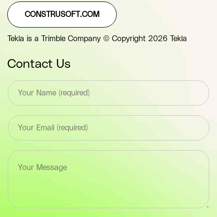
CONSTRUSOFT.COM
Tekla is a Trimble Company © Copyright 2026 Tekla
Contact Us
T
e
x
t
E
*
m
F
a
i
i
e
T
l
l
e
*
d
x
F
(
t
i
y
a
e
o
r
l
u
e
d