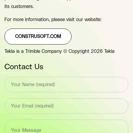
its customers.
For more information, please visit our website:
CONSTRUSOFT.COM
Tekla is a Trimble Company © Copyright 2026 Tekla
Contact Us
T
e
x
t
E
*
m
F
a
i
i
e
T
l
l
e
*
d