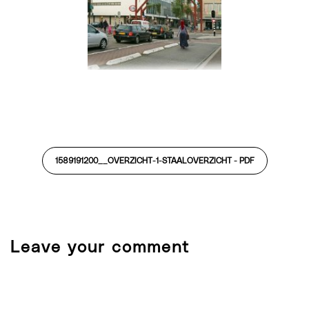
1589191200__OVERZICHT-1-STAALOVERZICHT -
PDF
Leave your comment