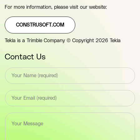
For more information, please visit our website:
CONSTRUSOFT.COM
Tekla is a Trimble Company © Copyright 2026 Tekla
Contact Us
T
e
x
t
E
*
m
F
a
i
i
e
T
l
l
e
*
d
x
F
(
t
i
y