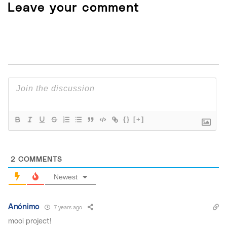
Leave your comment
{}
[+]
2
COMMENTS
Newest
Anónimo
7 years ago
mooi project!