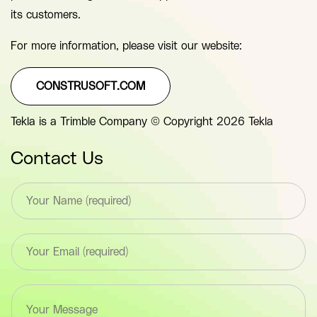
its customers.
For more information, please visit our website:
CONSTRUSOFT.COM
Tekla is a Trimble Company © Copyright 2026 Tekla
Contact Us
T
e
x
t
E
*
m
F
a
i
i
e
T
l
l
e
*
d