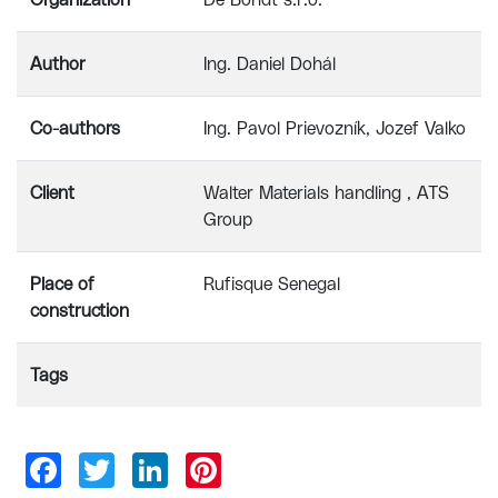
Organization
De Bondt s.r.o.
Author
Ing. Daniel Dohál
Co-authors
Ing. Pavol Prievozník, Jozef Valko
Client
Walter Materials handling , ATS
Group
Place of
Rufisque Senegal
construction
Tags