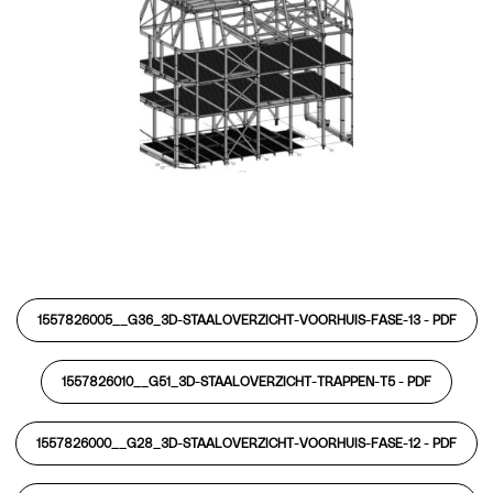
1557826005__G36_3D-STAALOVERZICHT-VOORHUIS-FASE-13 -
PDF
1557826010__G51_3D-STAALOVERZICHT-TRAPPEN-T5 -
PDF
1557826000__G28_3D-STAALOVERZICHT-VOORHUIS-FASE-12 -
PDF