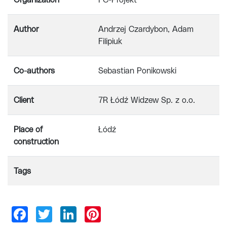
Organization
FC-Projekt
Author
Andrzej Czardybon, Adam
Filipiuk
Co-authors
Sebastian Ponikowski
Client
7R Łódź Widzew Sp. z o.o.
Place of
Łódź
construction
Tags