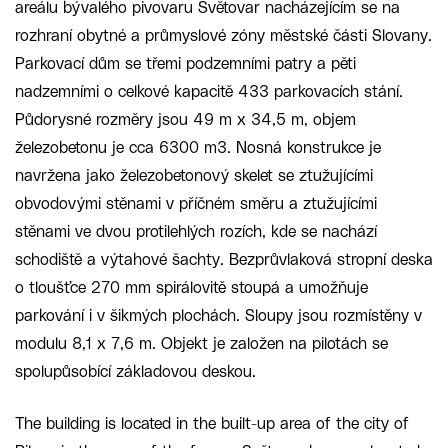
areálu bývalého pivovaru Světovar nacházejícím se na
rozhraní obytné a průmyslové zóny městské části Slovany.
Parkovací dům se třemi podzemními patry a pěti
nadzemními o celkové kapacitě 433 parkovacích stání.
Půdorysné rozměry jsou 49 m x 34,5 m, objem
železobetonu je cca 6300 m3. Nosná konstrukce je
navržena jako železobetonový skelet se ztužujícími
obvodovými stěnami v příčném směru a ztužujícími
stěnami ve dvou protilehlých rozích, kde se nachází
schodiště a výtahové šachty. Bezprůvlaková stropní deska
o tloušťce 270 mm spirálovitě stoupá a umožňuje
parkování i v šikmých plochách. Sloupy jsou rozmístěny v
modulu 8,1 x 7,6 m. Objekt je založen na pilotách se
spolupůsobící základovou deskou.
The building is located in the built-up area of the city of