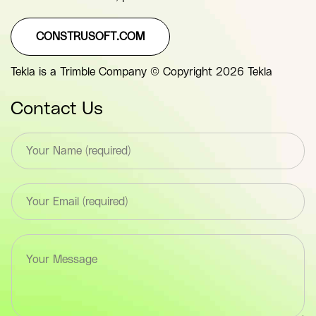
CONSTRUSOFT.COM
Tekla is a Trimble Company © Copyright 2026 Tekla
Contact Us
T
e
x
t
E
*
m
F
a
i
i
e
T
l
l
e
*
d
x
F
(
t
i
y
a
e
o
r