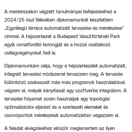
A mesterszakon végzett tanulmányai befejezéséhez a
2024/25 őszi félévében diplomamunkát készítettem
„Egyrétegű térrács automatizált tervezése és méretezése”
címmel. A héjszerkezet a Budapesti Vasúttörténeti Park
egyik vonatfordító korongját és a hozzá csatlakozó
csillagvágányokat fedi le.
Diplomamunkám célja, hogy a héjszerkezetet automatizált,
integrált tervezési módszerrel tervezzem meg. A tervezés
különböző szakaszait más-más programok használatával
végzem el, melyek irányítását egy szoftverbe integrálom. A
tervezési folyamat során használjak egy topológiai
optimalizációs eljárást és a szerkezeti elemeket és
csomópontok méretezését automatizáltan végezzem el.
A feladat elvégzéséhez először megismertem az ilyen