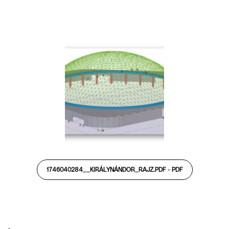
1746040284__KIRÁLYNÁNDOR_RAJZ.PDF -
PDF