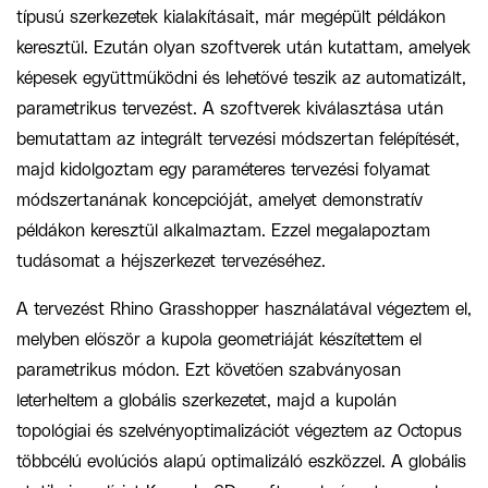
típusú szerkezetek kialakításait, már megépült példákon
keresztül. Ezután olyan szoftverek után kutattam, amelyek
képesek együttműködni és lehetővé teszik az automatizált,
parametrikus tervezést. A szoftverek kiválasztása után
bemutattam az integrált tervezési módszertan felépítését,
majd kidolgoztam egy paraméteres tervezési folyamat
módszertanának koncepcióját, amelyet demonstratív
példákon keresztül alkalmaztam. Ezzel megalapoztam
tudásomat a héjszerkezet tervezéséhez.
A tervezést Rhino Grasshopper használatával végeztem el,
melyben először a kupola geometriáját készítettem el
parametrikus módon. Ezt követően szabványosan
leterheltem a globális szerkezetet, majd a kupolán
topológiai és szelvényoptimalizációt végeztem az Octopus
többcélú evolúciós alapú optimalizáló eszközzel. A globális