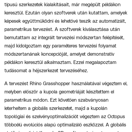
típusú szerkezetek kialakításait, már megépült példákon
keresztül. Ezután olyan szoftverek után kutattam, amelyek
képesek együttműködni és lehetővé teszik az automatizált,
parametrikus tervezést. A szoftverek kiválasztása után
bemutattam az integrált tervezési módszertan felépítését,
majd kidolgoztam egy paraméteres tervezési folyamat
módszertanának koncepcióját, amelyet demonstratív
példákon keresztül alkalmaztam. Ezzel megalapoztam
tudásomat a héjszerkezet tervezéséhez.
A tervezést Rhino Grasshopper használatával végeztem el,
melyben először a kupola geometriáját készítettem el
parametrikus módon. Ezt követően szabványosan
leterheltem a globális szerkezetet, majd a kupolán
topológiai és szelvényoptimalizációt végeztem az Octopus
többcélú evolúciós alapú optimalizáló eszközzel. A globális