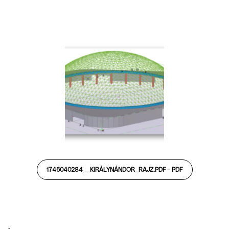
1746040284__KIRÁLYNÁNDOR_RAJZ.PDF -
PDF