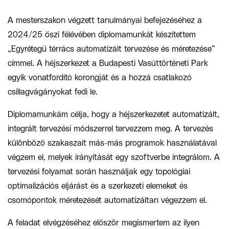
A mesterszakon végzett tanulmányai befejezéséhez a
2024/25 őszi félévében diplomamunkát készítettem
„Egyrétegű térrács automatizált tervezése és méretezése”
címmel. A héjszerkezet a Budapesti Vasúttörténeti Park
egyik vonatfordító korongját és a hozzá csatlakozó
csillagvágányokat fedi le.
Diplomamunkám célja, hogy a héjszerkezetet automatizált,
integrált tervezési módszerrel tervezzem meg. A tervezés
különböző szakaszait más-más programok használatával
végzem el, melyek irányítását egy szoftverbe integrálom. A
tervezési folyamat során használjak egy topológiai
optimalizációs eljárást és a szerkezeti elemeket és
csomópontok méretezését automatizáltan végezzem el.
A feladat elvégzéséhez először megismertem az ilyen