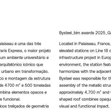
Bysteel_bim awards 2025_Ga
alaiseau é uma das três
Located in Palaiseau, France,
ris Express, o maior projeto
elevated stations on Line 18 
num ambiente universitário e
infrastructure project in Euro
rquitetónico icónico que
environment, the station feat
do urbano em transformação.
harmonizes with the adjacent
ico e montagem da estrutura
Bysteel was responsible for 
 de 4700 m² e 500 toneladas
assembly of the metallic stru
ombina elementos opacos e
approximately 4,700 m² and w
e funcional.
shaped roof combines opaque
icos treliçados de geometria
visual and functional impact.