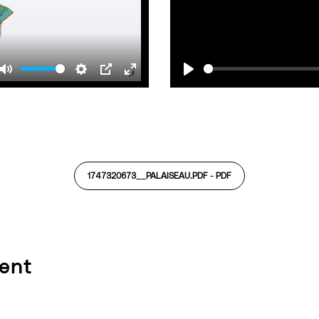
Mute
Settings
PIP
Enter
Play
fullscreen
1747320673__PALAISEAU.PDF -
PDF
ent