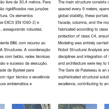
ão livre de 30,4 metros. Para
The main structure consists o
são rigidificados nas junções
spaced every 9 meters, spann
rtura. Os elementos
global stability, these portal
sse EXC3 (EN 1090-2) e
facade, columns, and the roo
4, assegurando robustez,
fabricated according to clas
protection of class C4, ensuri
biente BIM, com recurso ao
Modeling was entirely carrie
LA Structures. A coordenação
Robot Structural Analysis a
ces com betão, redes técnicas
disciplines and integration of
isão e sucesso da execução.
and architecture were key to 
ade da Bysteel para
The Gare de Palaiseau is an e
om rigor técnico e excelência
sophisticated structural solut
tura emblemática e
excellence, contributing to an