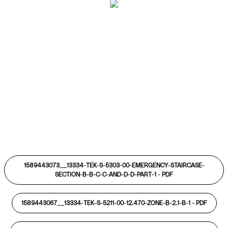
1589443073__13334-TEK-S-5303-00-EMERGENCY-STAIRCASE-
SECTION-B-B-C-C-AND-D-D-PART-1 -
PDF
1589443067__13334-TEK-S-5211-00-12.470-ZONE-B-2.1-B-1 -
PDF