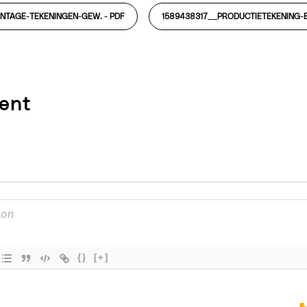
NTAGE-TEKENINGEN-GEW. -
PDF
1589438317__PRODUCTIETEKENING-
ent
{}
[+]