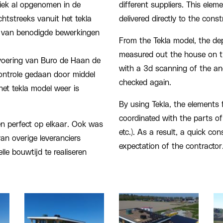
briek al opgenomen in de
different suppliers. This ele
htstreeks vanuit het tekla
delivered directly to the const
n van benodigde bewerkingen
From the Tekla model, the d
measured out the house on th
tvoering van Buro de Haan de
with a 3d scanning of the an
ontrole gedaan door middel
checked again.
et tekla model weer is
By using Tekla, the elements f
coordinated with the parts of
en perfect op elkaar. Ook was
etc.). As a result, a quick co
an overige leveranciers
expectation of the contractor
elle bouwtijd te realiseren