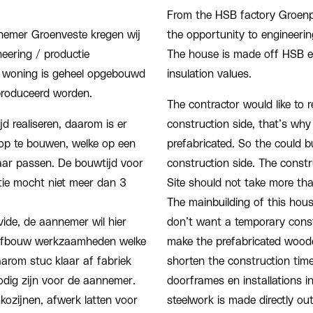
From the HSB factory Groenp
nemer Groenveste kregen wij
the opportunity to engineerin
eering / productie
The house is made off HSB e
e woning is geheel opgebouwd
insulation values.
produceerd worden.
The contractor would like to 
d realiseren, daarom is er
construction side, that’s wh
op te bouwen, welke op een
prefabricated. So the could bu
kaar passen. De bouwtijd voor
construction side. The constr
ie mocht niet meer dan 3
Site should not take more th
The mainbuilding of this hous
ide, de aannemer wil hier
don’t want a temporary const
 afbouw werkzaamheden welke
make the prefabricated woode
aarom stuc klaar af fabriek
shorten the construction tim
odig zijn voor de aannemer.
doorframes en installations 
kozijnen, afwerk latten voor
steelwork is made directly o