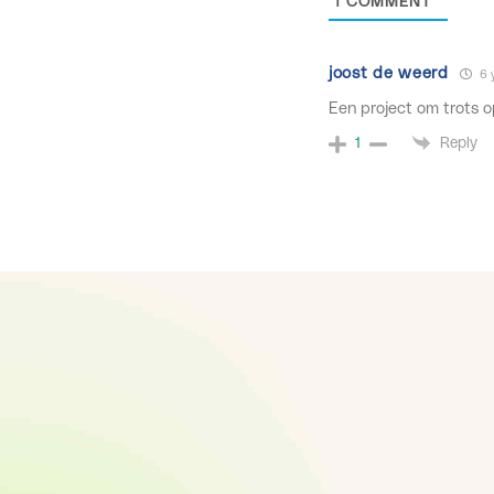
1
COMMENT
joost de weerd
6 
Een project om trots op
Reply
1