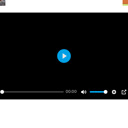
Play
00:00
ay
Mute
Settin
P