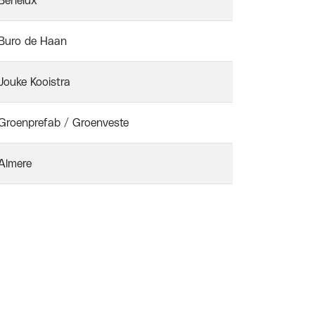
Benelux
Buro de Haan
Jouke Kooistra
Groenprefab / Groenveste
Almere