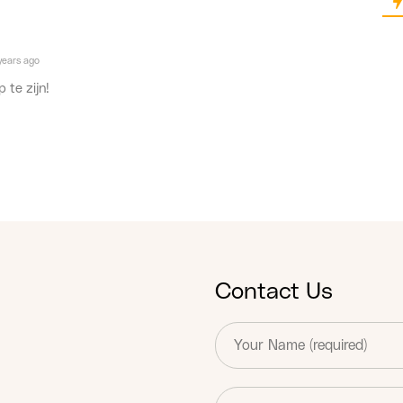
years ago
 te zijn!
Contact Us
T
e
x
t
E
*