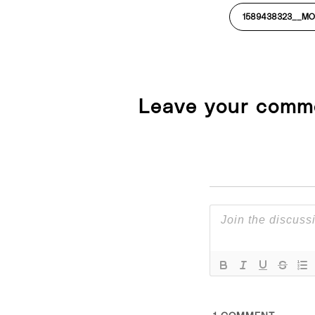
1589438323__MO
Leave your comm