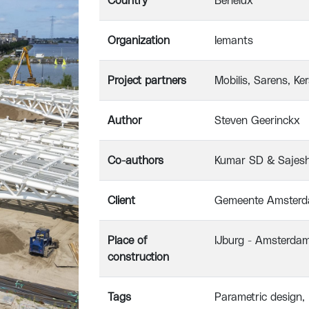
Country
Benelux
Organization
Iemants
Project partners
Mobilis, Sarens, Ke
Author
Steven Geerinckx
Co-authors
Kumar SD & Sajes
Client
Gemeente Amster
Place of
IJburg - Amsterda
construction
Tags
Parametric design