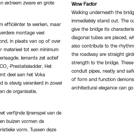
an extreem zware en grote
Wow Factor
Walking underneath the bridges
immediately stand out. The c
m efficiënter te werken, maar
give the bridge its character
 verdere montage veel
diagonal tubes are placed, whi
ond, in plaats van op of over
also contribute to the rhythm
r materieel tot een minimum
the roadway are straight gird
erlaagde. Iemants zet actief
strength to the bridge. These
 CO₂-Prestatieladder. Het
conduit pipes, neatly and safe
emt deel aan het Voka
of form and function demons
s stevig verankerd in zowel
architectural elegance can g
an de organisatie.
t verfijnde lijnenspel van de
len buizen vormen de
ristieke vorm. Tussen deze