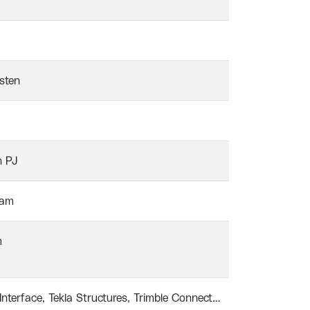
rsten
h PJ
dam
m
Interface
Tekla Structures
Trimble Connect
Steel