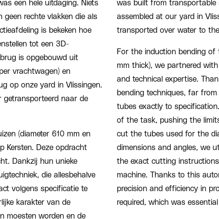
as een hele uitdaging. Niets
was built from transportable s
n geen rechte vlakken die als
assembled at our yard in Vlis
tieafdeling is bekeken hoe
transported over water to the
stellen tot een 3D-
For the induction bending of
e brug is opgebouwd uit
mm thick), we partnered with 
 per vrachtwagen) en
and technical expertise. Than
ug op onze yard in Vlissingen.
bending techniques, far from
r getransporteerd naar de
tubes exactly to specification
of the task, pushing the limits
buizen (diameter 610 mm en
cut the tubes used for the d
p Kersten. Deze opdracht
dimensions and angles, we uti
cht. Dankzij hun unieke
the exact cutting instruction
igtechniek, die allesbehalve
machine. Thanks to this auto
ct volgens specificatie te
precision and efficiency in p
lijke karakter van de
required, which was essential 
en moesten worden en de