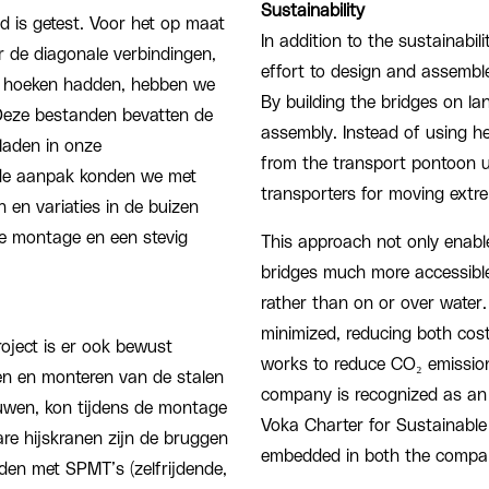
Sustainability
d is getest. Voor het op maat
In addition to the sustainabil
r de diagonale verbindingen,
effort to design and assemble
en hoeken hadden, hebben we
By building the bridges on la
Deze bestanden bevatten de
assembly. Instead of using he
eladen in onze
from the transport pontoon u
rde aanpak konden we met
transporters for moving extre
 en variaties in de buizen
te montage en een stevig
This approach not only enabl
bridges much more accessible
rather than on or over water
minimized, reducing both cos
oject is er ook bewust
works to reduce CO₂ emissio
en en monteren van de stalen
company is recognized as an
uwen, kon tijdens de montage
Voka Charter for Sustainable 
are hijskranen zijn de bruggen
embedded in both the company
den met SPMT’s (zelfrijdende,