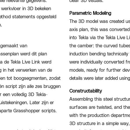
alle relevante gegevens.
clear 3D visuals.
 werkvloer in 3D bekeken
Parametric Modeling
ethod statements opgesteld
The 3D model was created us
.
axis plan, this was converte
into Tekla via the Tekla Live 
ikgemaakt van
the camber: the curved tube
ssenplan werd dit plan
induction bending technically f
a de Tekla Live Link werd
were individually converted f
ag in het verwerken van de
models, ready for further de
den tot boogsegmenten, zodat
details were later added usin
n script zijn alle zes bruggen
Constructability
 een volledig 3D Tekla-
Assembling this steel structu
istekeningen. Later zijn er
surfaces are twisted, and the
parte Grasshopper scripts.
with the production departme
3D structure in a simple way,