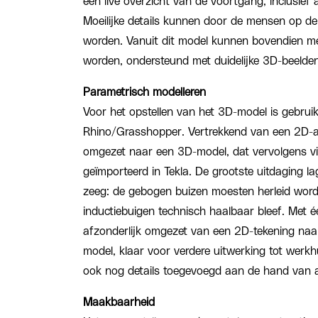
een live overzicht van de voortgang, inclusief 
Moeilijke details kunnen door de mensen op de
worden. Vanuit dit model kunnen bovendien m
worden, ondersteund met duidelijke 3D-beelden
Parametrisch modelleren
Voor het opstellen van het 3D-model is gebru
Rhino/Grasshopper. Vertrekkend van een 2D-a
omgezet naar een 3D-model, dat vervolgens vi
geïmporteerd in Tekla. De grootste uitdaging l
zeeg: de gebogen buizen moesten herleid wor
inductiebuigen technisch haalbaar bleef. Met éé
afzonderlijk omgezet van een 2D-tekening naar
model, klaar voor verdere uitwerking tot werkhu
ook nog details toegevoegd aan de hand van a
Maakbaarheid