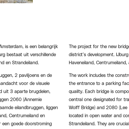
Amsterdam, is een belangrijk
The project for the new bridg
rg bestaat uit verschillende
district’s development. IJburg
nd en Strandeiland.
Haveneiland, Centrumeiland, 
ggen, 2 paviljoens en de
The work includes the constr
aandacht voor de visuele
the entrance to a parking facil
d uit 3 aparte brugdelen,
quality. Each bridge is compo
ruggen 2060 (Annemie
central one designated for t
naamde eilandbruggen, liggen
Wolff Bridge) and 2080 (Lee M
land, Centrumeiland en
located in open water and co
oor een goede doorstroming
Strandeiland. They are crucia