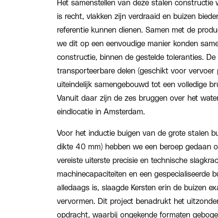
Het samenstellen van deze stalen constructie w
is recht, vlakken zijn verdraaid en buizen biede
referentie kunnen dienen. Samen met de produc
we dit op een eenvoudige manier konden samen
constructie, binnen de gestelde toleranties. D
transporteerbare delen (geschikt voor vervoer
uiteindelijk samengebouwd tot een volledige br
Vanuit daar zijn de zes bruggen over het wate
eindlocatie in Amsterdam.
Voor het inductie buigen van de grote stalen 
dikte 40 mm) hebben we een beroep gedaan o
vereiste uiterste precisie en technische slagkra
machinecapaciteiten en een gespecialiseerde bu
alledaags is, slaagde Kersten erin de buizen exa
vervormen. Dit project benadrukt het uitzonder
opdracht, waarbij ongekende formaten gebog