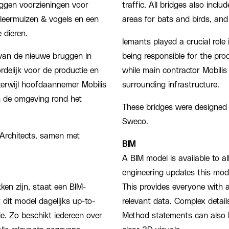
ruggen voorzieningen voor
traffic. All bridges also inclu
vleermuizen & vogels en een
areas for bats and birds, and
 dieren.
Iemants played a crucial role
t van de nieuwe bruggen in
being responsible for the pro
delijk voor de productie en
while main contractor Mobilis
erwijl hoofdaannemer Mobilis
surrounding infrastructure.
n de omgeving rond het
These bridges were designed 
Sweco.
Architects, samen met
BIM
A BIM model is available to al
engineering updates this mode
kken zijn, staat een BIM-
This provides everyone with a 
dit model dagelijks up-to-
relevant data. Complex detail
ie. Zo beschikt iedereen over
Method statements can also 