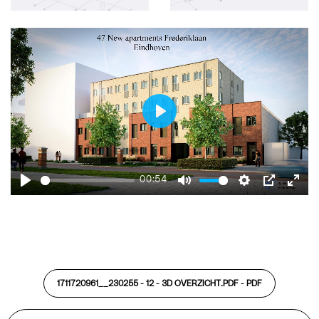
Play
00:54
Play
Mute
Settings
PIP
Ente
fulls
1711720961__230255 - 12 - 3D OVERZICHT.PDF -
PDF