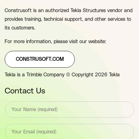
Construsoft is an authorized Tekla Structures vendor and
provides training, technical support, and other services to
its customers.
For more information, please visit our website:
CONSTRUSOFT.COM
Tekla is a Trimble Company © Copyright 2026 Tekla
Contact Us
T
e
x
t
E
*
m
F
a