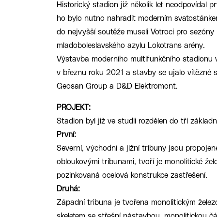
Historický stadion již několik let neodpovídal
ho bylo nutno nahradit moderním svatostánke
do nejvyšší soutěže museli Votroci pro sezó
mladoboleslavského azylu Lokotrans arény.
Výstavba moderního multifunkčního stadionu v
v březnu roku 2021 a stavby se ujalo vítězné 
Geosan Group a D&D Elektromont.
PROJEKT:
Stadion byl již ve studii rozdělen do tří základn
První:
Severní, východní a jižní tribuny jsou propoje
obloukovými tribunami, tvoří je monolitické že
pozinkovaná ocelová konstrukce zastřešení.
Druhá:
Západní tribuna je tvořena monolitickým žele
skeletem se střešní nástavbou, monolitickou č