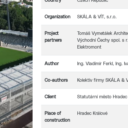
Country
Czech Republic
Organization
SKÁLA & VÍT, s.r.o.
Project
Tomáš Vymetálek Archite
partners
Východní Čechy spol. s 
Elektromont
Author
Ing. Vladímír Ferkl, Ing. 
Co-authors
Kolektiv firmy SKÁLA & VÍ
Client
Statutární město Hradec
Place of
Hradec Králové
construction