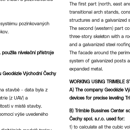
The first part (north, east a
transitional arch stands, cons
structures and a galvanized s
 systému pozinkovaných
The second (western) part con
okov.
three-story skeleton with a r
and a galvanized steel roofin
použila nivelační přístroje
The facade around the perim
system of galvanized posts an
expanded metal.
ou Geodézie Východní Čechy
WORKING USING TRIMBLE S
na stavbě – data byla z
A) The company Geodézie Vých
trie (z UAV) a
devices for precise leveling T
osti v místě stavby.
B) Trimble Bussines Center 
 pomocí výše uvedeného
Čechy spol. s.r.o. used for:
1) to calculate all the cubic 