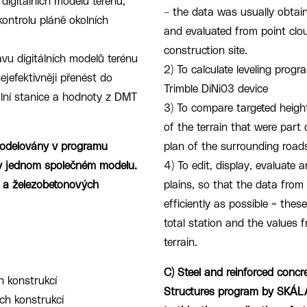
igitálních modelů terénu,
– the data was usually obtai
kontrolu pláně okolních
and evaluated from point clo
construction site.
vu digitálních modelů terénu
2) To calculate leveling pro
ejefektivněji přenést do
Trimble DiNi03 device
ální stanice a hodnoty z DMT
3) To compare targeted height
of the terrain that were part 
modelovány v programu
plan of the surrounding road
 v jednom společném modelu.
4) To edit, display, evaluate 
h a železobetonových
plains, so that the data from 
efficiently as possible = the
total station and the values 
terrain.
C) Steel and reinforced conc
 konstrukcí
Structures program by SKÁLA
ch konstrukcí