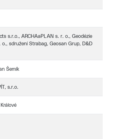
cts s.r.o., ARCHAaPLAN s. r. o., Geodézie
r. o., sdružení Strabag, Geosan Grup, D&D
Ivan Šemík
T, s.r.o.
 Králové