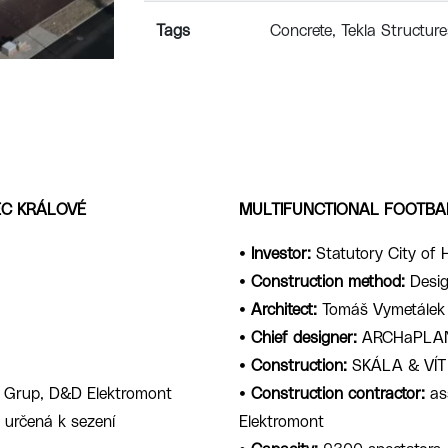
Tags
Concrete
Tekla Structure
EC KRÁLOVÉ
MULTIFUNCTIONAL FOOTBA
•
Investor:
Statutory City of 
•
Construction method:
Desig
•
Architect:
Tomáš Vymetálek 
•
Chief designer:
ARCHaPLA
•
Construction:
SKÁLA & VÍT
 Grup, D&D Elektromont
•
Construction contractor:
as
 určená k sezení
Elektromont