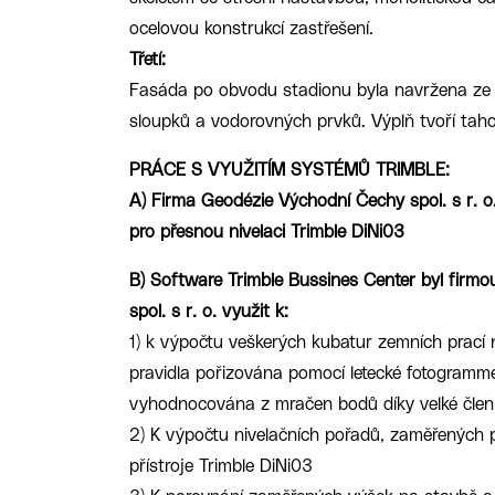
ocelovou konstrukcí zastřešení.
Třetí:
Fasáda po obvodu stadionu byla navržena ze
sloupků a vodorovných prvků. Výplň tvoří tah
PRÁCE S VYUŽITÍM SYSTÉMŮ TRIMBLE:
A) Firma Geodézie Východní Čechy spol. s r. o. 
pro přesnou nivelaci Trimble DiNi03
B) Software Trimble Bussines Center byl firm
spol. s r. o. využit k:
1) k výpočtu veškerých kubatur zemních prací 
pravidla pořizována pomocí letecké fotogramme
vyhodnocována z mračen bodů díky velké členit
2) K výpočtu nivelačních pořadů, zaměřených
přístroje Trimble DiNi03