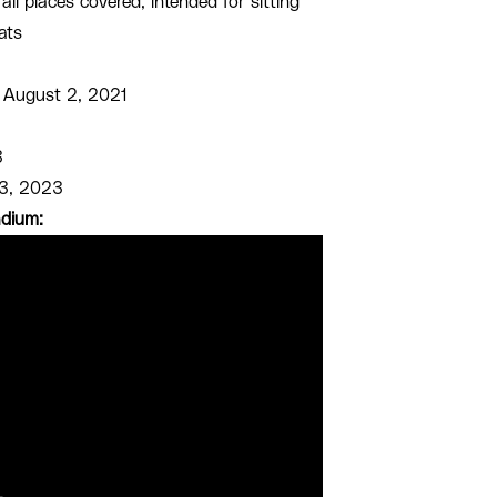
ll places covered, intended for sitting
ats
August 2, 2021
3
3, 2023
adium: