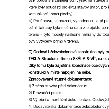
3) K porovnání zaměřených výšek na stavbě a d
které byly součástí projektu stavby (např. pro 
komunikací i hrací plochy)
4) Pro úpravu, zobrazení, vyhodnocení a přípra
plání, tak aby bylo možno data z projektu co n
terénu = tyto modely následně nahrány do tot
byly vytyčeny přímo v terénu.
C) Ocelové i železobetonové konstrukce byly 
TEKLA Structures firmou SKÁLA & VÍT, s.r.o.
Díky tomu byla zajištěna koordinace ocelovýc
konstrukcí v místě napojení na sebe.
Zpracovávané stupně dokumentace:
1) Změna stavby před dokončením
2) Prováděcí projekt
3) Výrobní a montážní dokumentace Ocelových
4) Dodavatelská dokumentace železobetonový