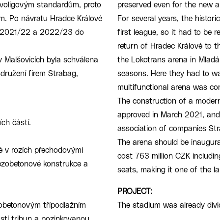
 prvoligovým standardům, proto
preserved even for the new a
m. Po návratu Hradce Králové
For several years, the histor
ny 2021/22 a 2022/23 do
first league, so it had to be
return of Hradec Králové to t
 Malšovicích byla schválena
the Lokotrans arena in Mlad
sdružení firem Strabag,
seasons. Here they had to wai
multifunctional arena was co
The construction of a modern
approved in March 2021, and
ích částí.
association of companies S
The arena should be inaugur
né v rozích přechodovými
cost 763 million CZK includin
lezobetonové konstrukce a
seats, making it one of the l
PROJECT:
zobetonovým třípodlažním
The stadium was already divid
ástí tribun a pozinkovanou