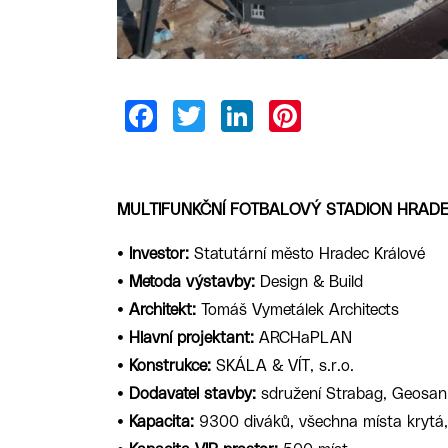
MULTIFUNKČNÍ FOTBALOVÝ STADION HRAD
•
Investor:
Statutární město Hradec Králové
•
Metoda výstavby:
Design & Build
•
Architekt:
Tomáš Vymetálek Architects
•
Hlavní projektant:
ARCHaPLAN
•
Konstrukce:
SKÁLA & VÍT, s.r.o.
•
Dodavatel stavby:
sdružení Strabag, Geosan
•
Kapacita:
9300 diváků, všechna místa krytá,