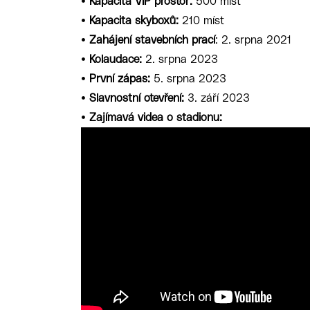
•
Kapacita VIP prostor:
500 míst
•
Kapacita skyboxů:
210 míst
•
Zahájení stavebních prací
: 2. srpna 2021
•
Kolaudace:
2. srpna 2023
•
První zápas:
5. srpna 2023
•
Slavnostní otevření:
3. září 2023
•
Zajímavá videa o stadionu: