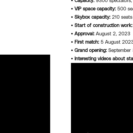
•
Capacity:
9300 spectators, a
•
VIP space capacity:
500 se
•
Skybox capacity:
210 seats
•
Start of construction work:
•
Approval:
August 2, 2023
•
First match:
5 August 202
•
Grand opening:
September 
•
Interesting videos about st