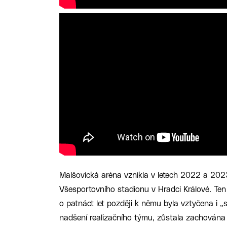
Malšovická aréna vznikla v letech 2022 a 2023
Všesportovního stadionu v Hradci Králové. Ten 
o patnáct let později k němu byla vztyčena i „s
nadšení realizačního týmu, zůstala zachována 