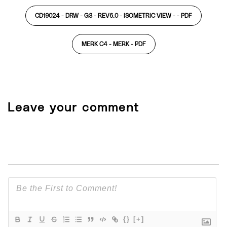
CD19024 - DRW - G3 - REV6.0 - ISOMETRIC VIEW - -
PDF
MERK C4 - MERK -
PDF
Leave your comment
{}
[+]