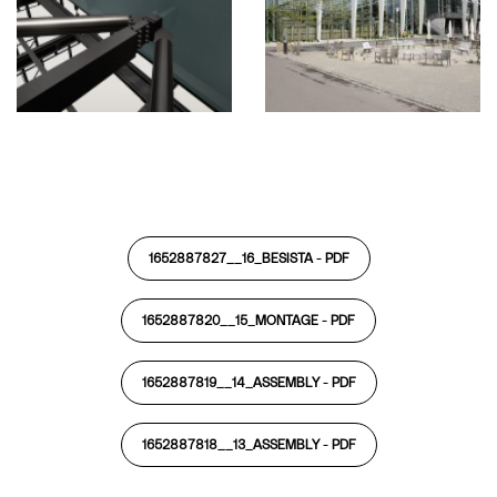
1652887827__16_BESISTA -
PDF
1652887820__15_MONTAGE -
PDF
1652887819__14_ASSEMBLY -
PDF
1652887818__13_ASSEMBLY -
PDF