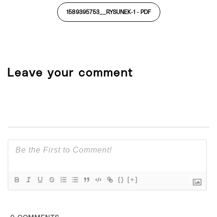
1589395753__RYSUNEK-1 -
PDF
Leave your comment
{}
[+]