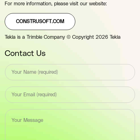
For more information, please visit our website:
CONSTRUSOFT.COM
Tekla is a Trimble Company © Copyright 2026 Tekla
Contact Us
T
e
x
t
E
*
m
F
a
i
i
e
T
l
l
e
*
d
x
F
(
t
i
y
a
e