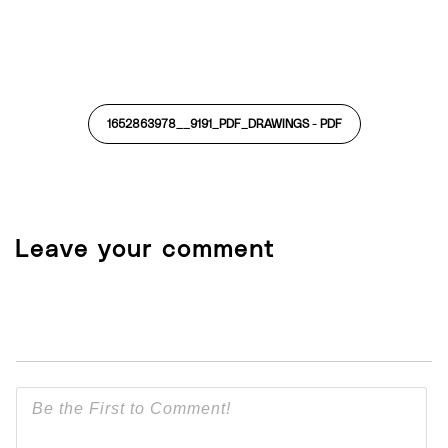
Play
Mute
Settings
PIP
Ente
fulls
1652863978__9191_PDF_DRAWINGS -
PDF
Leave your comment