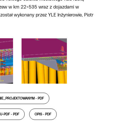
czew w km 22+535 wraz z dojazdami w
 został wykonany przez YLE Inżynierowie, Piotr
NIE_PROJEKTOWANYM -
PDF
U-PDF -
PDF
OPIS -
PDF