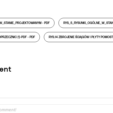
W_STANIE_PROJEKTOWANYM -
PDF
RYS_5_RYSUNKI_OGÓLNE_W_STA
PRZECZNIC (1)-PDF -
PDF
RYS.14 ZBROJENIE ŚCIĄGÓW I PŁYTY POMOST
ent