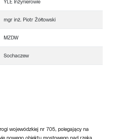
YLE Inżynierowie
mgr inż. Piotr Żółtowski
MZDW
Sochaczew
rogi wojewódzkiej nr 705, polegający na
dowie nowego obiektu mostowego nad rzeką