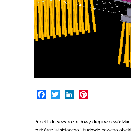
Projekt dotyczy rozbudowy drogi wojewódzkiej
rozbiórce istniejącego i budowie nowego obi