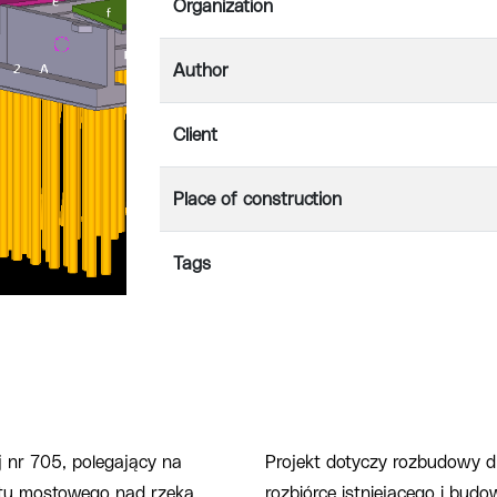
Organization
Author
Client
Place of construction
Tags
 nr 705, polegający na
Projekt dotyczy rozbudowy d
ektu mostowego nad rzeką
rozbiórce istniejącego i bu