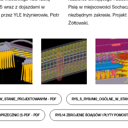
5 wraz z dojazdami w
Pisią w miejscowości Socha
przez YLE Inżynierowie, Piotr
niezbędnym zakresie. Projekt
Żółtowski.
W_STANIE_PROJEKTOWANYM -
PDF
RYS_5_RYSUNKI_OGÓLNE_W_STA
PRZECZNIC (1)-PDF -
PDF
RYS.14 ZBROJENIE ŚCIĄGÓW I PŁYTY POMOST