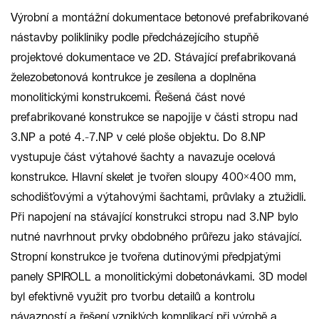
Výrobní a montážní dokumentace betonové prefabrikované
nástavby polikliniky podle předcházejícího stupňě
projektové dokumentace ve 2D. Stávající prefabrikovaná
železobetonová kontrukce je zesílena a doplněna
monolitickými konstrukcemi. Řešená část nové
prefabrikované konstrukce se napojije v části stropu nad
3.NP a poté 4.-7.NP v celé ploše objektu. Do 8.NP
vystupuje část výtahové šachty a navazuje ocelová
konstrukce. Hlavní skelet je tvořen sloupy 400×400 mm,
schodišťovými a výtahovými šachtami, průvlaky a ztužidli.
Při napojení na stávající konstrukci stropu nad 3.NP bylo
nutné navrhnout prvky obdobného průřezu jako stávající.
Stropní konstrukce je tvořena dutinovými předpjatými
panely SPIROLL a monolitickými dobetonávkami. 3D model
byl efektivně využit pro tvorbu detailů a kontrolu
návazností a řešení vzniklých komplikací při výrobě a