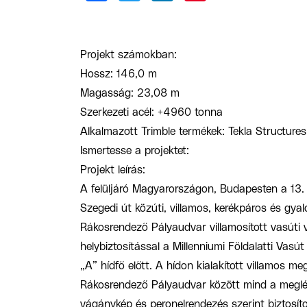
Projekt számokban:
Hossz: 146,0 m
Magasság: 23,08 m
Szerkezeti acél: +4960 tonna
Alkalmazott Trimble termékek: Tekla Structures
Ismertesse a projektet:
Projekt leírás:
A felüljáró Magyarországon, Budapesten a 13. é
Szegedi út közúti, villamos, kerékpáros és gyal
Rákosrendező Pályaudvar villamosított vasúti v
helybiztosítással a Millenniumi Földalatti Va
„A” hídfő előtt. A hídon kialakított villamos meg
Rákosrendező Pályaudvar között mind a meglév
vágánykép és peronelrendezés szerint biztosíto