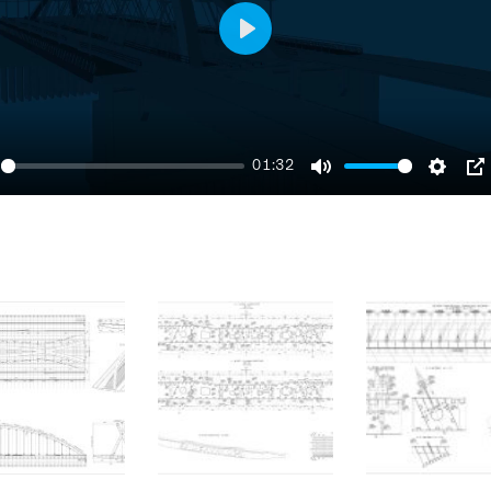
Play
01:32
ay
Mute
Settin
P