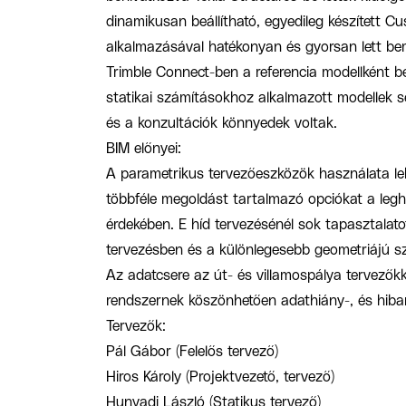
dinamikusan beállítható, egyedileg készített
alkalmazásával hatékonyan és gyorsan lett bem
Trimble Connect-ben a referencia modellként b
statikai számításokhoz alkalmazott modellek s
és a konzultációk könnyedek voltak.
BIM előnyei:
A parametrikus tervezőeszközök használata leh
többféle megoldást tartalmazó opciókat a leg
érdekében. E híd tervezésénél sok tapasztalat
tervezésben és a különlegesebb geometriájú s
Az adatcsere az út- és villamospálya tervezőkk
rendszernek köszönhetően adathiány-, és hiba
Tervezők:
Pál Gábor (Felelős tervező)
Hiros Károly (Projektvezető, tervező)
Hunyadi László (Statikus tervező)