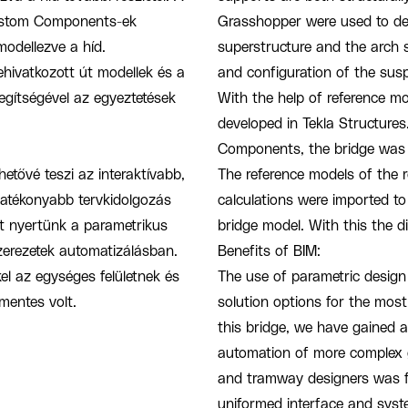
 Custom Components-ek
Grasshopper were used to de
odellezve a híd.
superstructure and the arch 
ehivatkozott út modellek és a
and configuration of the susp
egítségével az egyeztetések
With the help of reference mo
developed in Tekla Structure
Components, the bridge was e
etővé teszi az interaktívabb,
The reference models of the 
hatékonyabb tervkidolgozás
calculations were imported t
ot nyertünk a parametrikus
bridge model. With this the 
zerezetek automatizálásban.
Benefits of BIM:
el az egységes felületnek és
The use of parametric design t
mentes volt.
solution options for the most
this bridge, we have gained a
automation of more complex 
and tramway designers was f
uniformed interface and syst