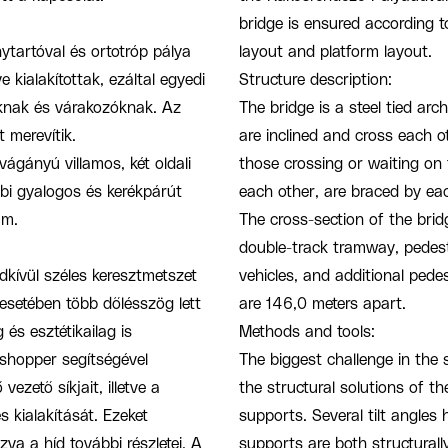
bridge is ensured according t
nytartóval és ortotróp pálya
layout and platform layout.
 kialakítottak, ezáltal egyedi
Structure description:
óknak és várakozóknak. Az
The bridge is a steel tied ar
 merevítik.
are inclined and cross each o
vágányú villamos, két oldali
those crossing or waiting on 
bi gyalogos és kerékpárút
each other, are braced by each
 m.
The cross-section of the bri
double-track tramway, pedest
dkívül széles keresztmetszet
vehicles, and additional pede
k esetében több dőlésszög lett
are 146,0 meters apart.
és esztétikailag is
Methods and tools:
sshopper segítségével
The biggest challenge in the 
ezető síkjait, illetve a
the structural solutions of t
 kialakítását. Ezeket
supports. Several tilt angles
zva a híd további részletei. A
supports are both structurall