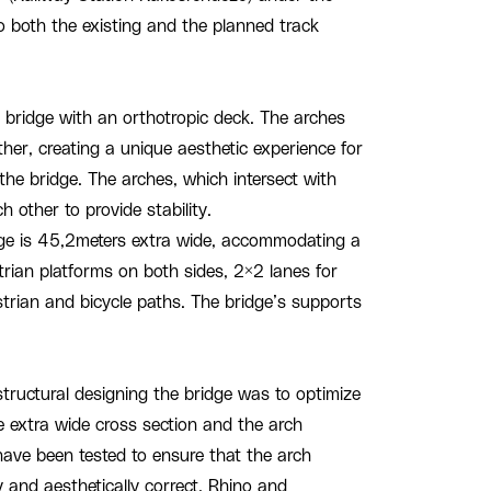
o both the existing and the planned track
ch bridge with an orthotropic deck. The arches
ther, creating a unique aesthetic experience for
the bridge. The arches, which intersect with
 other to provide stability.
dge is 45,2meters extra wide, accommodating a
rian platforms on both sides, 2×2 lanes for
strian and bicycle paths. The bridge’s supports
structural designing the bridge was to optimize
he extra wide cross section and the arch
 have been tested to ensure that the arch
y and aesthetically correct. Rhino and