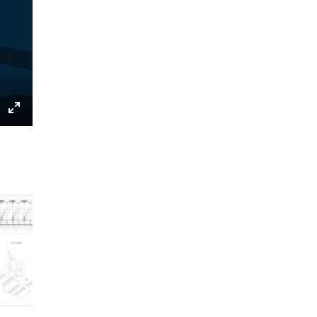
gs
IP
Enter
fullscreen