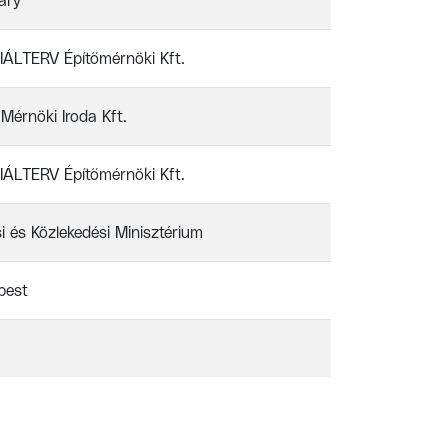
ary
ÁLTERV Építőmérnöki Kft.
Mérnöki Iroda Kft.
ÁLTERV Építőmérnöki Kft.
si és Közlekedési Minisztérium
pest