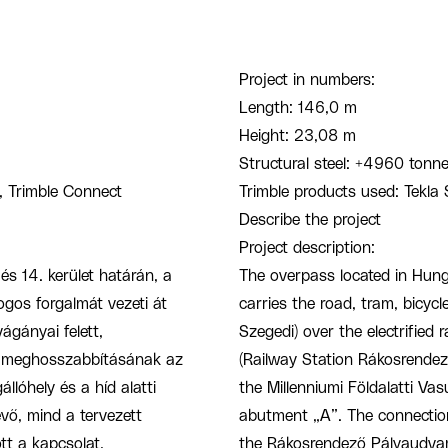
Project in numbers:
Length: 146,0 m
Height: 23,08 m
Structural steel: +4960 tonn
, Trimble Connect
Trimble products used: Tekla 
Describe the project
Project description:
s 14. kerület határán, a
The overpass located in Hung
ogos forgalmát vezeti át
carries the road, tram, bicyc
ágányai felett,
Szegedi) over the electrified
sút meghosszabbításának az
(Railway Station Rákosrendező
állóhely és a híd alatti
the Millenniumi Földalatti Va
ő, mind a tervezett
abutment „A”. The connectio
tt a kapcsolat.
the Rákosrendező Pályaudvar