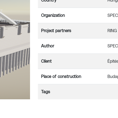
Country
Hung
Organization
SPECI
Project partners
RING 
Author
SPECI
Client
Építé
Place of construction
Buda
Tags