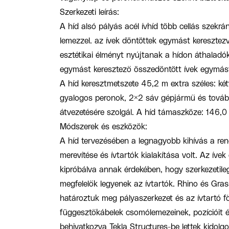
Szerkezeti leírás:
A híd alsó pályás acél ívhíd több cellás szekrá
lemezzel. az ívek döntöttek egymást keresztezve
esztétikai élményt nyújtanak a hídon áthalad
egymást keresztező összedöntött ívek egymást
A híd keresztmetszete 45,2 m extra széles: két
gyalogos peronok, 2×2 sáv gépjármű és továb
átvezetésére szolgál. A híd támaszköze: 146,0
Módszerek és eszközök:
A híd tervezésében a legnagyobb kihívás a ren
merevítése és ívtartók kialakítása volt. Az íve
kipróbálva annak érdekében, hogy szerkezetileg 
megfelelők legyenek az ívtartók. Rhino és Gra
határoztuk meg pályaszerkezet és az ívtartó fő v
függesztőkábelek csomólemezeinek, pozícióit és
behivatkozva Tekla Structures-be lettek kidolgo