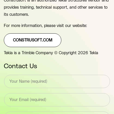
Construsoft is an authorized Tekla Structures vendor and
provides training, technical support, and other services to
its customers.
For more information, please visit our website:
CONSTRUSOFT.COM
Tekla is a Trimble Company © Copyright 2026 Tekla
Contact Us
T
e
x
t
E
*
m
F
a
i
i
e
T