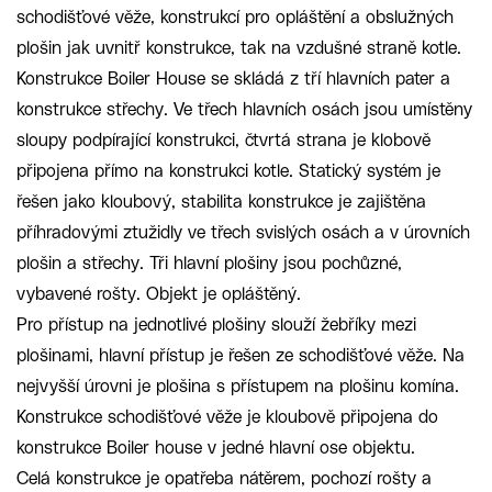
schodišťové věže, konstrukcí pro opláštění a obslužných
plošin jak uvnitř konstrukce, tak na vzdušné straně kotle.
Konstrukce Boiler House se skládá z tří hlavních pater a
konstrukce střechy. Ve třech hlavních osách jsou umístěny
sloupy podpírající konstrukci, čtvrtá strana je klobově
připojena přímo na konstrukci kotle. Statický systém je
řešen jako kloubový, stabilita konstrukce je zajištěna
příhradovými ztužidly ve třech svislých osách a v úrovních
plošin a střechy. Tři hlavní plošiny jsou pochůzné,
vybavené rošty. Objekt je opláštěný.
Pro přístup na jednotlivé plošiny slouží žebříky mezi
plošinami, hlavní přístup je řešen ze schodišťové věže. Na
nejvyšší úrovni je plošina s přístupem na plošinu komína.
Konstrukce schodišťové věže je kloubově připojena do
konstrukce Boiler house v jedné hlavní ose objektu.
Celá konstrukce je opatřeba nátěrem, pochozí rošty a