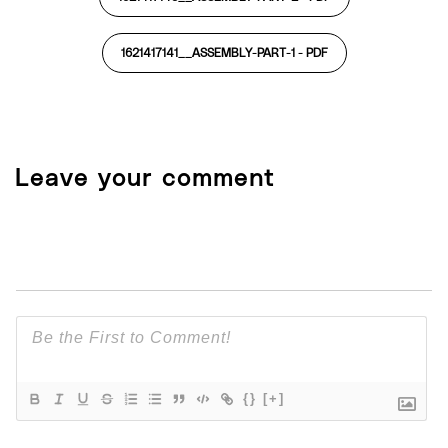
1621417141__ASSEMBLY-PART-1 -
PDF
Leave your comment
{}
[+]