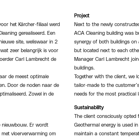
Project
or het Kärcher-filiaal werd
Next to the newly constructe
Cleaning gerealiseerd. Een
ACA Cleaning building was bui
ieuwe site, weliswaar in 2
synergy of both buildings on 
at zeer belangrijk is voor
but located next to each other
voerder Carl Lambrecht de
Manager Carl Lambrecht join
buildings.
ar de meest optimale
Together with the client, we 
ken. Door de noden naar de
tailor-made to the customer’
ptimaliseerd. Zowel in de
needs for the most practical
Sustainability
The client consciously opted 
 nieuwbouw. Er wordt
Geothermal energy is used in
e met vloerverwarming om
maintain a constant temperatu