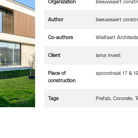
Organization
Beeuwsaert constr
Author
beeuwsaert constr
Co-authors
Wielfaert Architect
Client
lama invest
Place of
spoorstraat 17 & 19
construction
Tags
Prefab
Concrete
T