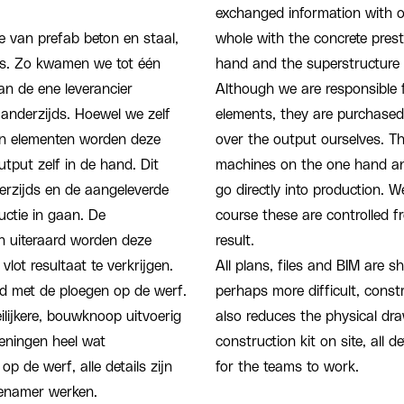
exchanged information with o
e van prefab beton en staal,
whole with the concrete pres
ers. Zo kwamen we tot één
hand and the superstructure 
n de ene leverancier
Although we are responsible 
anderzijds. Hoewel we zelf
elements, they are purchased 
on elementen worden deze
over the output ourselves. Thi
tput zelf in de hand. Dit
machines on the one hand an
rzijds en de aangeleverde
go directly into production. 
uctie in gaan. De
course these are controlled 
en uiteraard worden deze
result.
lot resultaat te verkrijgen.
All plans, files and BIM are s
d met de ploegen op de werf.
perhaps more difficult, const
lijkere, bouwknoop uitvoerig
also reduces the physical draw
eningen heel wat
construction kit on site, all 
p de werf, alle details zijn
for the teams to work.
enamer werken.