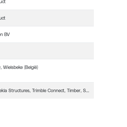
uct
uct
en BV
, Wielsbeke (België)
ekla Structures
Trimble Connect
Timber
Steel