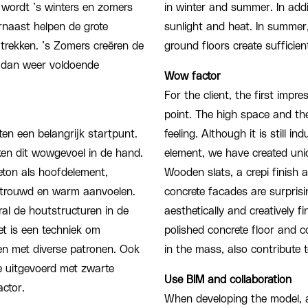
wordt ’s winters en zomers
in winter and summer. In addi
rnaast helpen de grote
sunlight and heat. In summer,
trekken. ’s Zomers creëren de
ground floors create sufficie
rs dan weer voldoende
Wow factor
For the client, the first impr
point. The high space and t
en een belangrijk startpunt.
feeling. Although it is still i
rken dit wowgevoel in de hand.
element, we have created uni
eton als hoofdelement,
Wooden slats, a crepi finish 
rtrouwd en warm aanvoelen.
concrete facades are surprisin
ral de houtstructuren in de
aesthetically and creatively f
et is een techniek om
polished concrete floor and c
ken met diverse patronen. Ook
in the mass, also contribute 
e uitgevoerd met zwarte
Use BIM and collaboration
ctor.
When developing the model, a