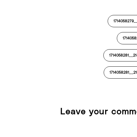
1714058279_
1714058
1714058281__2
1714058281__2
Leave your comm