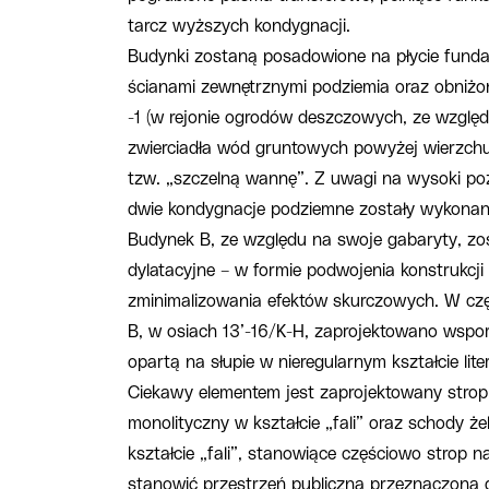
tarcz wyższych kondygnacji.
Budynki zostaną posadowione na płycie funda
ścianami zewnętrznymi podziemia oraz obni
-1 (w rejonie ogrodów deszczowych, ze wzglę
zwierciadła wód gruntowych powyżej wierzchu
tzw. „szczelną wannę”. Z uwagi na wysoki p
dwie kondygnacje podziemne zostały wykonan
Budynek B, ze względu na swoje gabaryty, zos
dylatacyjne – w formie podwojenia konstrukcji
zminimalizowania efektów skurczowych. W czę
B, w osiach 13’-16/K-H, zaprojektowano wsp
opartą na słupie w nieregularnym kształcie lit
Ciekawy elementem jest zaprojektowany strop
monolityczny w kształcie „fali” oraz schody ż
kształcie „fali”, stanowiące częściowo strop n
stanowić przestrzeń publiczną przeznaczoną