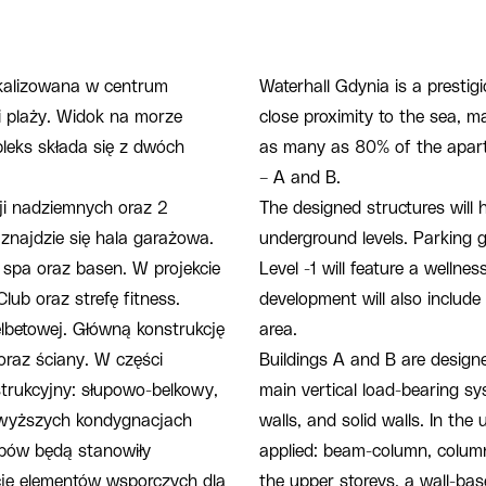
okalizowana w centrum
Waterhall Gdynia is a prestigi
 i plaży. Widok na morze
close proximity to the sea, m
leks składa się z dwóch
as many as 80% of the apart
– A and B.
ji nadziemnych oraz 2
The designed structures will
znajdzie się hala garażowa.
underground levels. Parking g
 spa oraz basen. W projekcie
Level -1 will feature a welln
ub oraz strefę fitness.
development will also include
elbetowej. Główną konstrukcję
area.
oraz ściany. W części
Buildings A and B are designe
trukcyjny: słupowo-belkowy,
main vertical load-bearing s
 wyższych kondygnacjach
walls, and solid walls. In the
pów będą stanowiły
applied: beam-column, column
cję elementów wsporczych dla
the upper storeys, a wall-bas