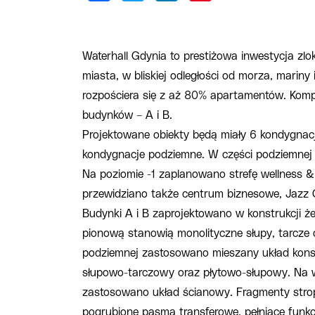
Waterhall Gdynia to prestiżowa inwestycja zl
miasta, w bliskiej odległości od morza, mariny
rozpościera się z aż 80% apartamentów. Komp
budynków – A i B.
Projektowane obiekty będą miały 6 kondygnac
kondygnacje podziemne. W części podziemnej 
Na poziomie -1 zaplanowano strefę wellness &
przewidziano także centrum biznesowe, Jazz Cl
Budynki A i B zaprojektowano w konstrukcji ż
pionową stanowią monolityczne słupy, tarcze 
podziemnej zastosowano mieszany układ kons
słupowo-tarczowy oraz płytowo-słupowy. Na
zastosowano układ ścianowy. Fragmenty stro
pogrubione pasma transferowe, pełniące funk