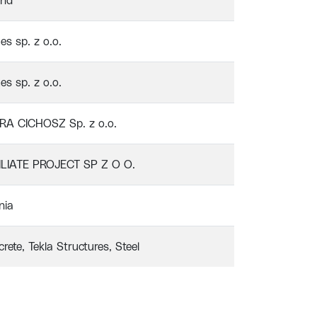
and
es sp. z o.o.
es sp. z o.o.
RA CICHOSZ Sp. z o.o.
ILIATE PROJECT SP Z O O.
nia
rete
Tekla Structures
Steel