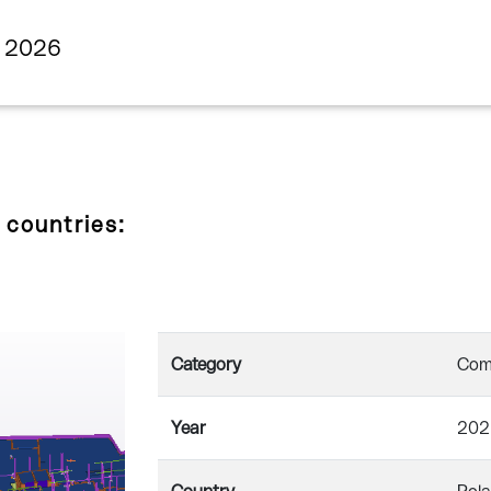
s 2026
 countries:
Category
Comm
Year
202