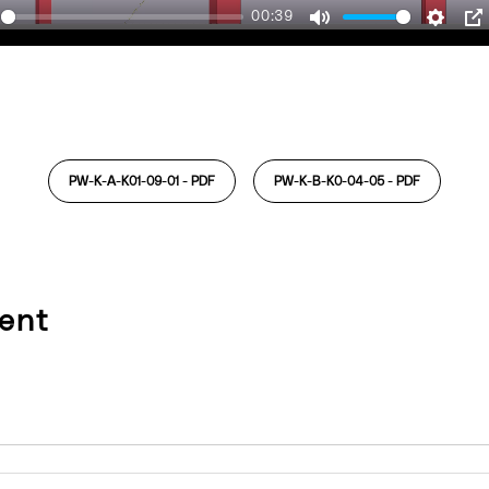
00:39
ay
Mute
Settin
P
PW-K-A-K01-09-01 -
PDF
PW-K-B-K0-04-05 -
PDF
ent