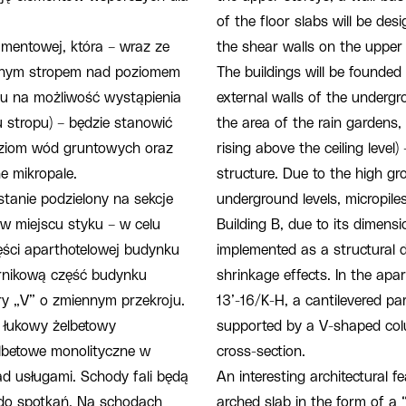
of the floor slabs will be de
mentowej, która – wraz ze
the shear walls on the upper 
żonym stropem nad poziomem
The buildings will be founded
du na możliwość wystąpienia
external walls of the undergro
 stropu) – będzie stanowić
the area of the rain gardens,
oziom wód gruntowych oraz
rising above the ceiling level)
e mikropale.
structure. Due to the high g
tanie podzielony na sekcje
underground levels, micropil
 w miejscu styku – w celu
Building B, due to its dimensi
ści aparthotelowej budynku
implemented as a structural du
ornikową część budynku
shrinkage effects. In the apart
ery „V” o zmiennym przekroju.
13’-16/K-H, a cantilevered pa
 łukowy żelbetowy
supported by a V-shaped colu
elbetowe monolityczne w
cross-section.
ad usługami. Schody fali będą
An interesting architectural f
 do spotkań. Na schodach
arched slab in the form of a 