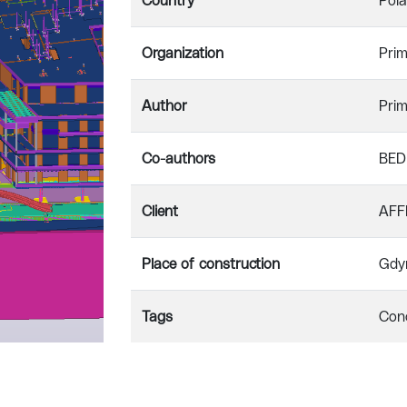
Country
Pol
Organization
Prim
Author
Prim
Co-authors
BED
Client
AFF
Place of construction
Gdy
Tags
Conc