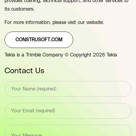
provides training, technical support, and other services to
its customers.
For more information, please visit our website:
CONSTRUSOFT.COM
Tekla is a Trimble Company © Copyright 2026 Tekla
Contact Us
T
e
x
t
E
*
m
F
a
i
i
e
T
l
l
e
*