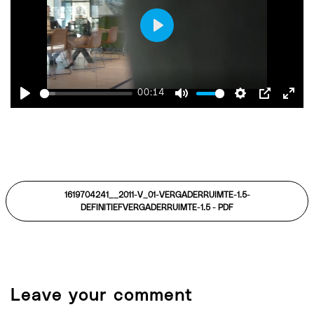
Play
00:14
Play
Mute
Settings
PIP
Ente
fulls
1619704241__2011-V_01-VERGADERRUIMTE-1.5-
DEFINITIEFVERGADERRUIMTE-1.5 -
PDF
Leave your comment