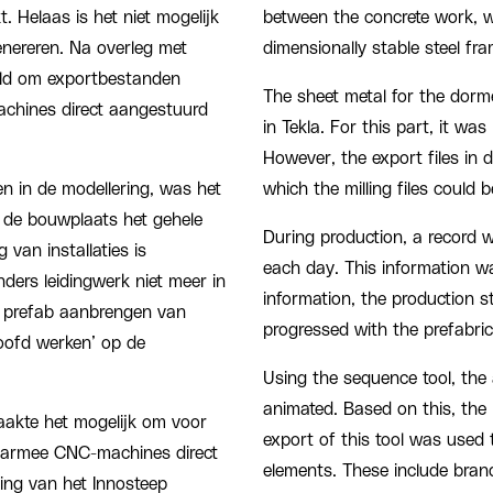
t. Helaas is het niet mogelijk
between the concrete work, wit
genereren. Na overleg met
dimensionally stable steel fr
eld om exportbestanden
The sheet metal for the dorm
achines direct aangestuurd
in Tekla. For this part, it was
However, the export files in
 in de modellering, was het
which the milling files could 
p de bouwplaats het gehele
During production, a record 
van installaties is
each day. This information w
ers leidingwerk niet meer in
information, the production 
et prefab aanbrengen van
progressed with the prefabric
oofd werken’ op de
Using the sequence tool, th
animated. Based on this, the
maakte het mogelijk om voor
export of this tool was used 
aarmee CNC-machines direct
elements. These include bran
ng van het Innosteep