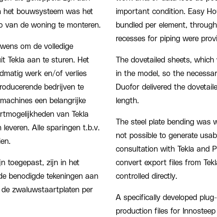
n het bouwsysteem was het
important condition. Easy Hou
o van de woning te monteren.
bundled per element, through t
recesses for piping were provi
e wens om de volledige
t Tekla aan te sturen. Het
The dovetailed sheets, which 
dmatig werk en/of verlies
in the model, so the necessar
producerende bedrijven te
Duofor delivered the dovetail
 machines een belangrijke
length.
rtmogelijkheden van Tekla
The steel plate bending was wo
leveren. Alle sparingen t.b.v.
not possible to generate usabl
ien.
consultation with Tekla and 
n toegepast, zijn in het
convert export files from Te
de benodigde tekeningen aan
controlled directly.
 de zwaluwstaartplaten per
A specifically developed plug-
production files for Innosteep