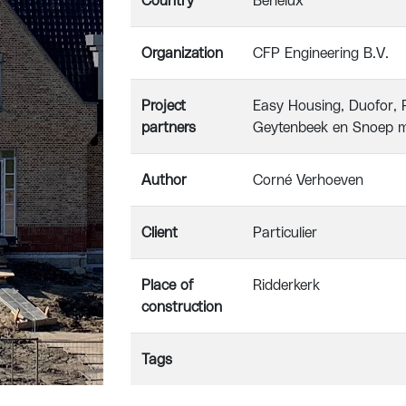
Country
Benelux
Organization
CFP Engineering B.V.
Project
Easy Housing, Duofor, P
partners
Geytenbeek en Snoep 
Author
Corné Verhoeven
Client
Particulier
Place of
Ridderkerk
construction
Tags