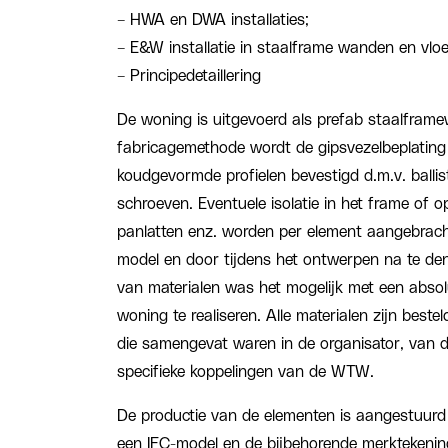
– HWA en DWA installaties;
– E&W installatie in staalframe wanden en vloe
– Principedetaillering
De woning is uitgevoerd als prefab staalframe
fabricagemethode wordt de gipsvezelbeplating
koudgevormde profielen bevestigd d.m.v. ballis
schroeven. Eventuele isolatie in het frame of o
panlatten enz. worden per element aangebracht
model en door tijdens het ontwerpen na te de
van materialen was het mogelijk met een abso
woning te realiseren. Alle materialen zijn best
die samengevat waren in de organisator, van d
specifieke koppelingen van de WTW.
De productie van de elementen is aangestuurd
een IFC-model en de bijbehorende merktekenin