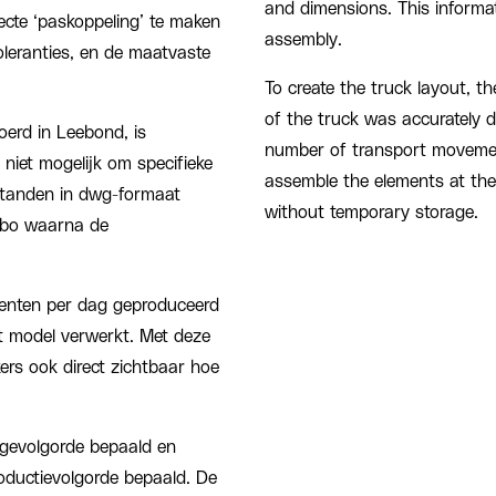
and dimensions. This informa
ecte ‘paskoppeling’ te maken
assembly.
oleranties, en de maatvaste
To create the truck layout, t
of the truck was accurately 
oerd in Leebond, is
number of transport movemen
 niet mogelijk om specifieke
assemble the elements at the 
standen in dwg-formaat
without temporary storage.
ebo waarna de
menten per dag geproduceerd
t model verwerkt. Met deze
rs ook direct zichtbaar hoe
agevolgorde bepaald en
oductievolgorde bepaald. De