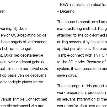
– E&W installation in steel fr
ren;
– Detailing
The house is constructed as a
woning. Bij deze
manufacturing method, the g
 en/of OSB-beplating op de
attached to the cold-formed pr
tische nagels of zelfborende
drilling screws. Any insulatio
p het frame, tengels,
applied per element. The prod
. Door het gedetailleerde
Trimble-connect with an IFC 
nken over optimaal gebruik
to the 3D model. Because of t
luut minimum aan afval deze
system, it was possible to as
eld op basis van de gegevens
seven days.
e benodigde platen tot de
The challenge in this project l
work preparation, production
 vanuit Trimble Connect met
all relevant information to t
gen die gekoppeld zijn aan
work and/or data loss as pos