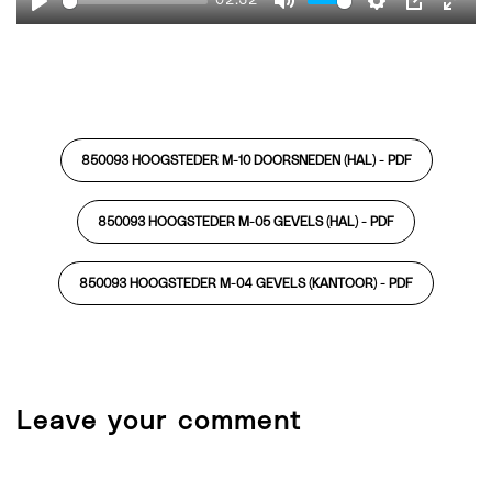
02:32
Play
Mute
Settings
PIP
Ente
fulls
850093 HOOGSTEDER M-10 DOORSNEDEN (HAL) -
PDF
850093 HOOGSTEDER M-05 GEVELS (HAL) -
PDF
850093 HOOGSTEDER M-04 GEVELS (KANTOOR) -
PDF
Leave your comment