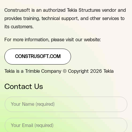
Construsoft is an authorized Tekla Structures vendor and
provides training, technical support, and other services to
its customers.
For more information, please visit our website:
CONSTRUSOFT.COM
Tekla is a Trimble Company © Copyright 2026 Tekla
Contact Us
T
e
x
t
E
*
m
F