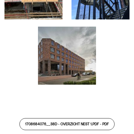
1708684076__38D - OVERZICHT NEST 1.PDF -
PDF