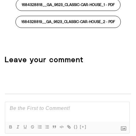
1684328818__GA_9623_CLASSIC-CAR-HOUSE_1 -
PDF
1684328819__GA_9623_CLASSIC-CAR-HOUSE_2 -
PDF
Leave your comment
{}
[+]