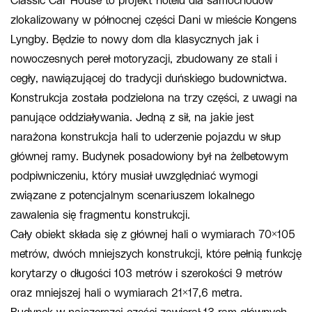
Classic Car House to projekt hotelu dla samochodów
zlokalizowany w północnej części Dani w mieście Kongens
Lyngby. Będzie to nowy dom dla klasycznych jak i
nowoczesnych pereł motoryzacji, zbudowany ze stali i
cegły, nawiązującej do tradycji duńskiego budownictwa.
Konstrukcja została podzielona na trzy części, z uwagi na
panujące oddziaływania. Jedną z sił, na jakie jest
narażona konstrukcja hali to uderzenie pojazdu w słup
głównej ramy. Budynek posadowiony był na żelbetowym
podpiwniczeniu, który musiał uwzględniać wymogi
związane z potencjalnym scenariuszem lokalnego
zawalenia się fragmentu konstrukcji.
Cały obiekt składa się z głównej hali o wymiarach 70×105
metrów, dwóch mniejszych konstrukcji, które pełnią funkcję
korytarzy o długości 103 metrów i szerokości 9 metrów
oraz mniejszej hali o wymiarach 21×17,6 metra.