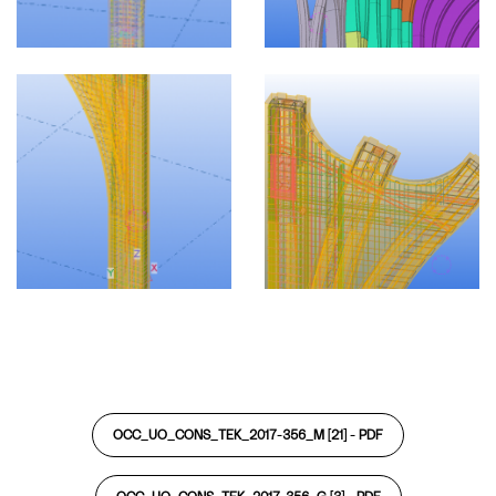
OCC_UO_CONS_TEK_2017-356_M [21] -
PDF