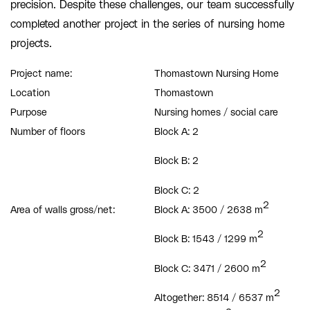
precision. Despite these challenges, our team successfully
completed another project in the series of nursing home
projects.
Project name:
Thomastown Nursing Home
Location
Thomastown
Purpose
Nursing homes / social care
Number of floors
Block A: 2
Block B: 2
Block C: 2
2
Area of walls gross/net:
Block A: 3500 / 2638 m
2
Block B: 1543 / 1299 m
2
Block C: 3471 / 2600 m
2
Altogether: 8514 / 6537 m