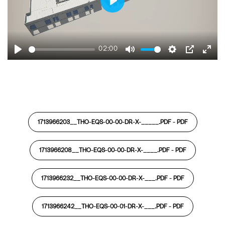
Play
02:00
Play
Mute
Settings
PIP
Ente
fulls
1713966203__THO-EQS-00-00-DR-X-_____.PDF -
PDF
1713966208__THO-EQS-00-00-DR-X-____.PDF -
PDF
1713966232__THO-EQS-00-00-DR-X-___.PDF -
PDF
1713966242__THO-EQS-00-01-DR-X-___.PDF -
PDF