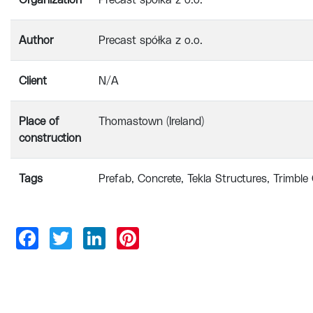
Organization
Precast spółka z o.o.
Author
Precast spółka z o.o.
Client
N/A
Place of
Thomastown (Ireland)
construction
Tags
Prefab
Concrete
Tekla Structures
Trimble