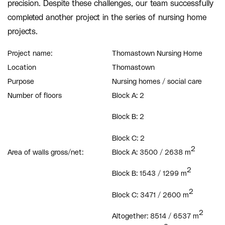
precision. Despite these challenges, our team successfully
completed another project in the series of nursing home
projects.
Project name:
Thomastown Nursing Home
Location
Thomastown
Purpose
Nursing homes / social care
Number of floors
Block A: 2
Block B: 2
Block C: 2
2
Area of walls gross/net:
Block A: 3500 / 2638 m
2
Block B: 1543 / 1299 m
2
Block C: 3471 / 2600 m
2
Altogether: 8514 / 6537 m