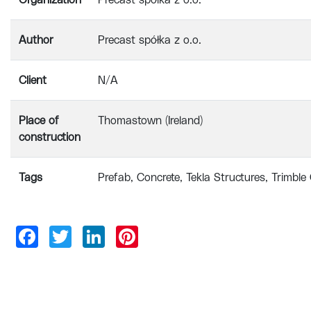
Organization
Precast spółka z o.o.
Author
Precast spółka z o.o.
Client
N/A
Place of
Thomastown (Ireland)
construction
Tags
Prefab
Concrete
Tekla Structures
Trimble