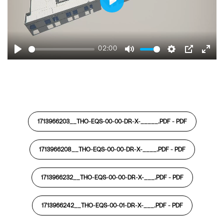
Play
02:00
Play
Mute
Settings
PIP
Ente
fulls
1713966203__THO-EQS-00-00-DR-X-_____.PDF -
PDF
1713966208__THO-EQS-00-00-DR-X-____.PDF -
PDF
1713966232__THO-EQS-00-00-DR-X-___.PDF -
PDF
1713966242__THO-EQS-00-01-DR-X-___.PDF -
PDF