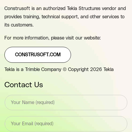
Construsoft is an authorized Tekla Structures vendor and
provides training, technical support, and other services to
its customers.
For more information, please visit our website:
CONSTRUSOFT.COM
Tekla is a Trimble Company © Copyright 2026 Tekla
Contact Us
T
e
x
t
E
*
m
F
a