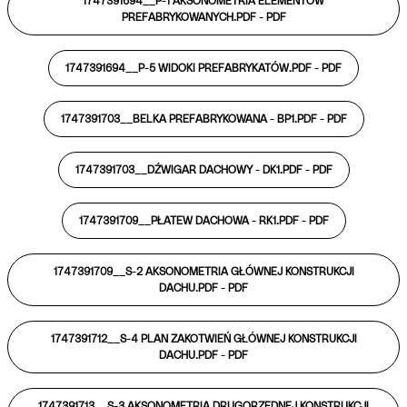
1747391694__P-1 AKSONOMETRIA ELEMENTÓW
PREFABRYKOWANYCH.PDF -
PDF
1747391694__P-5 WIDOKI PREFABRYKATÓW.PDF -
PDF
1747391703__BELKA PREFABRYKOWANA - BP1.PDF -
PDF
1747391703__DŹWIGAR DACHOWY - DK1.PDF -
PDF
1747391709__PŁATEW DACHOWA - RK1.PDF -
PDF
1747391709__S-2 AKSONOMETRIA GŁÓWNEJ KONSTRUKCJI
DACHU.PDF -
PDF
1747391712__S-4 PLAN ZAKOTWIEŃ GŁÓWNEJ KONSTRUKCJI
DACHU.PDF -
PDF
1747391713__S-3 AKSONOMETRIA DRUGORZĘDNEJ KONSTRUKCJI