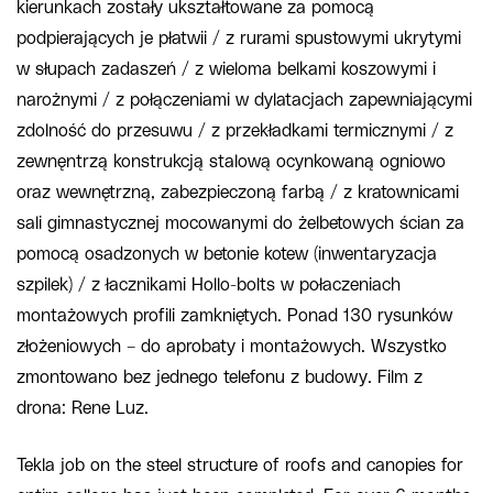
kierunkach zostały ukształtowane za pomocą
podpierających je płatwii / z rurami spustowymi ukrytymi
w słupach zadaszeń / z wieloma belkami koszowymi i
narożnymi / z połączeniami w dylatacjach zapewniającymi
zdolność do przesuwu / z przekładkami termicznymi / z
zewnęntrzą konstrukcją stalową ocynkowaną ogniowo
oraz wewnętrzną, zabezpieczoną farbą / z kratownicami
sali gimnastycznej mocowanymi do żelbetowych ścian za
pomocą osadzonych w betonie kotew (inwentaryzacja
szpilek) / z łacznikami Hollo-bolts w połaczeniach
montażowych profili zamkniętych. Ponad 130 rysunków
złożeniowych – do aprobaty i montażowych. Wszystko
zmontowano bez jednego telefonu z budowy. Film z
drona: Rene Luz.
Tekla job on the steel structure of roofs and canopies for