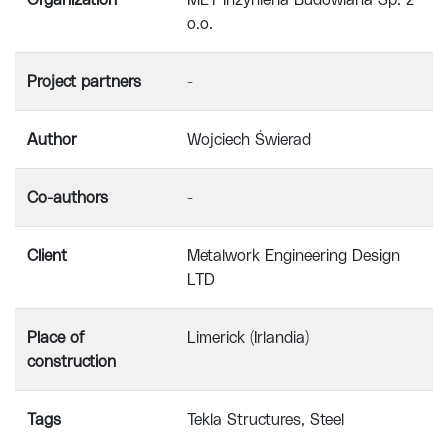
Organization
MET Inżynieria Budowlana Sp. z
o.o.
Project partners
-
Author
Wojciech Świerad
Co-authors
-
Client
Metalwork Engineering Design
LTD
Place of
Limerick (Irlandia)
construction
Tags
Tekla Structures
Steel