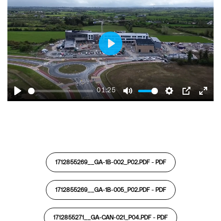
Play
01:25
Play
Mute
Settings
PIP
Ente
fulls
1712855269__GA-1B-002_P02.PDF -
PDF
1712855269__GA-1B-005_P02.PDF -
PDF
1712855271__GA-CAN-021_P04.PDF -
PDF