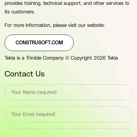
provides training, technical support, and other services to
its customers.
For more information, please visit our website:
CONSTRUSOFT.COM
Tekla is a Trimble Company © Copyright 2026 Tekla
Contact Us
T
e
x
t
E
*
m
F
a
i
i
e
T
l
l