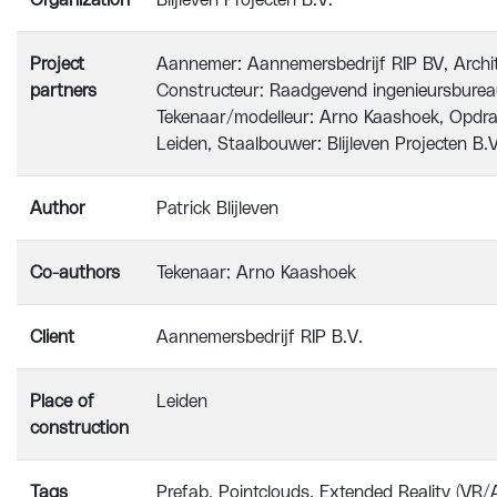
Organization
Blijleven Projecten B.V.
Project
Aannemer: Aannemersbedrijf RIP BV, Archit
partners
Constructeur: Raadgevend ingenieursbureau
Tekenaar/modelleur: Arno Kaashoek, Opdrac
Leiden, Staalbouwer: Blijleven Projecten B.V
Author
Patrick Blijleven
Co-authors
Tekenaar: Arno Kaashoek
Client
Aannemersbedrijf RIP B.V.
Place of
Leiden
construction
Tags
Prefab
Pointclouds
Extended Reality (VR